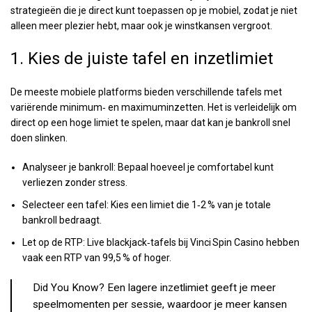
strategieën die je direct kunt toepassen op je mobiel, zodat je niet
alleen meer plezier hebt, maar ook je winstkansen vergroot.
1. Kies de juiste tafel en inzet­limiet
De meeste mobiele platforms bieden verschillende tafels met
variërende minimum‑ en maximuminzetten. Het is verleidelijk om
direct op een hoge limiet te spelen, maar dat kan je bankroll snel
doen slinken.
Analyseer je bankroll: Bepaal hoeveel je comfortabel kunt
verliezen zonder stress.
Selecteer een tafel: Kies een limiet die 1‑2 % van je totale
bankroll bedraagt.
Let op de RTP: Live blackjack‑tafels bij Vinci Spin Casino hebben
vaak een RTP van 99,5 % of hoger.
Did You Know? Een lagere inzetlimiet geeft je meer
speelmomenten per sessie, waardoor je meer kansen