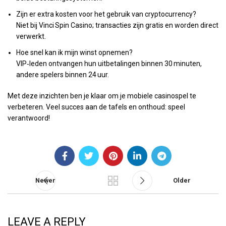
Zijn er extra kosten voor het gebruik van cryptocurrency?
Niet bij Vinci Spin Casino; transacties zijn gratis en worden direct
verwerkt.
Hoe snel kan ik mijn winst opnemen?
VIP‑leden ontvangen hun uitbetalingen binnen 30 minuten,
andere spelers binnen 24 uur.
Met deze inzichten ben je klaar om je mobiele casinospel te
verbeteren. Veel succes aan de tafels en onthoud: speel
verantwoord!
Newer
Older
LEAVE A REPLY