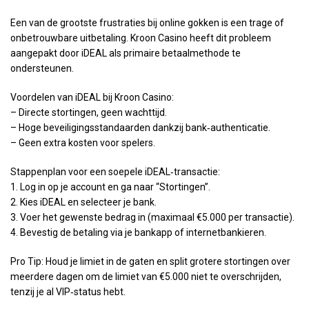
Een van de grootste frustraties bij online gokken is een trage of
onbetrouwbare uitbetaling. Kroon Casino heeft dit probleem
aangepakt door iDEAL als primaire betaalmethode te
ondersteunen.
Voordelen van iDEAL bij Kroon Casino:
– Directe stortingen, geen wachttijd.
– Hoge beveiligingsstandaarden dankzij bank‑authenticatie.
– Geen extra kosten voor spelers.
Stappenplan voor een soepele iDEAL‑transactie:
1. Log in op je account en ga naar “Stortingen”.
2. Kies iDEAL en selecteer je bank.
3. Voer het gewenste bedrag in (maximaal €5.000 per transactie).
4. Bevestig de betaling via je bankapp of internetbankieren.
Pro Tip: Houd je limiet in de gaten en split grotere stortingen over
meerdere dagen om de limiet van €5.000 niet te overschrijden,
tenzij je al VIP‑status hebt.