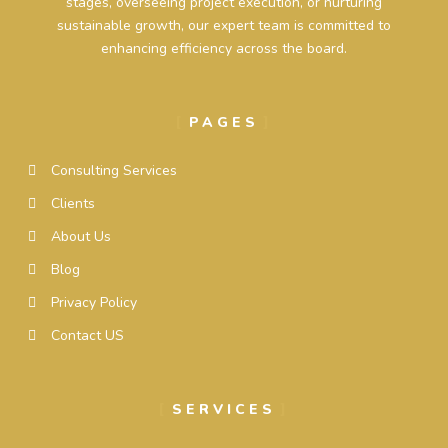
stages, overseeing project execution, or nurturing
sustainable growth, our expert team is committed to
enhancing efficiency across the board.
PAGES
Consulting Services
Clients
About Us
Blog
Privacy Policy
Contact US
SERVICES