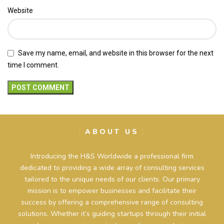
Website
Save my name, email, and website in this browser for the next
time I comment.
ABOUT US
Introducing the H&S Worldwide a professional firm
dedicated to providing a wide array of consulting services
tailored to the unique needs of our clients. Our primary
mission is to empower businesses and facilitate their
success by offering a comprehensive range of consulting
solutions. Whether it’s guiding startups through their initial