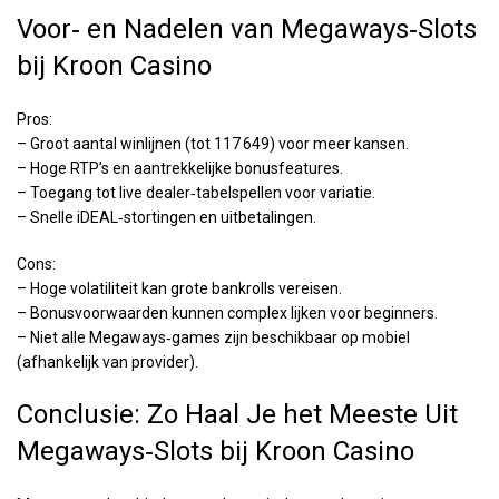
Voor‑ en Nadelen van Megaways‑Slots
bij Kroon Casino
Pros:
– Groot aantal winlijnen (tot 117 649) voor meer kansen.
– Hoge RTP’s en aantrekkelijke bonusfeatures.
– Toegang tot live dealer‑tabelspellen voor variatie.
– Snelle iDEAL‑stortingen en uitbetalingen.
Cons:
– Hoge volatiliteit kan grote bankrolls vereisen.
– Bonusvoorwaarden kunnen complex lijken voor beginners.
– Niet alle Megaways‑games zijn beschikbaar op mobiel
(afhankelijk van provider).
Conclusie: Zo Haal Je het Meeste Uit
Megaways‑Slots bij Kroon Casino