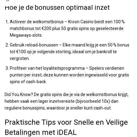
Hoe je de bonussen optimaal inzet
Activeer de welkomstbonus – Kroon Casino biedt een 100 %
matchbonus tot €200 plus 50 gratis spins op geselecteerde
Megaways‑slots.
Gebruik reload‑bonussen – Elke maand krijg je een 50 % bonus
tot €100 op je volgende storting, ideaal om je bankroll te
vergroten.
Profiteer van het loyaliteitsprogramma – Spelers verdienen
punten per inzet; deze kunnen worden ingewisseld voor gratis
spins of cash‑back.
Did You Know? De gratis spins die je via de welkomstbonus krijgt,
hebben vaak een lager inzetvereiste (bijvoorbeeld 10x) dan
reguliere bonusspins, waardoor je sneller kunt cash‑out.
Praktische Tips voor Snelle en Veilige
Betalingen met iDEAL