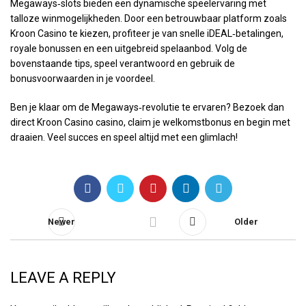
Megaways‑slots bieden een dynamische speelervaring met
talloze winmogelijkheden. Door een betrouwbaar platform zoals
Kroon Casino te kiezen, profiteer je van snelle iDEAL‑betalingen,
royale bonussen en een uitgebreid spelaanbod. Volg de
bovenstaande tips, speel verantwoord en gebruik de
bonusvoorwaarden in je voordeel.
Ben je klaar om de Megaways‑revolutie te ervaren? Bezoek dan
direct
Kroon Casino casino
, claim je welkomstbonus en begin met
draaien. Veel succes en speel altijd met een glimlach!
Newer
Older
LEAVE A REPLY