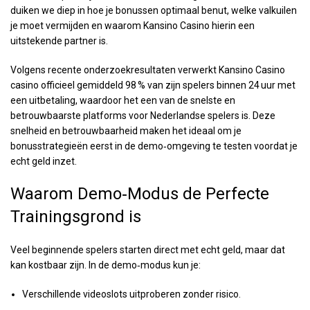
duiken we diep in hoe je bonussen optimaal benut, welke valkuilen
je moet vermijden en waarom Kansino Casino hierin een
uitstekende partner is.
Volgens recente onderzoekresultaten verwerkt
Kansino Casino
casino officieel
gemiddeld 98 % van zijn spelers binnen 24 uur met
een uitbetaling, waardoor het een van de snelste en
betrouwbaarste platforms voor Nederlandse spelers is. Deze
snelheid en betrouwbaarheid maken het ideaal om je
bonusstrategieën eerst in de demo‑omgeving te testen voordat je
echt geld inzet.
Waarom Demo‑Modus de Perfecte
Trainingsgrond is
Veel beginnende spelers starten direct met echt geld, maar dat
kan kostbaar zijn. In de demo‑modus kun je:
Verschillende videoslots uitproberen zonder risico.