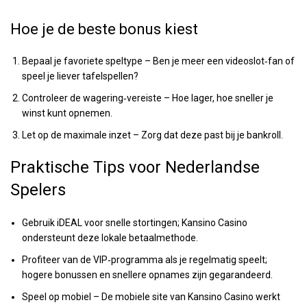
Hoe je de beste bonus kiest
Bepaal je favoriete speltype – Ben je meer een videoslot‑fan of
speel je liever tafelspellen?
Controleer de wagering‑vereiste – Hoe lager, hoe sneller je
winst kunt opnemen.
Let op de maximale inzet – Zorg dat deze past bij je bankroll.
Praktische Tips voor Nederlandse
Spelers
Gebruik iDEAL voor snelle stortingen; Kansino Casino
ondersteunt deze lokale betaalmethode.
Profiteer van de VIP‑programma als je regelmatig speelt;
hogere bonussen en snellere opnames zijn gegarandeerd.
Speel op mobiel – De mobiele site van Kansino Casino werkt