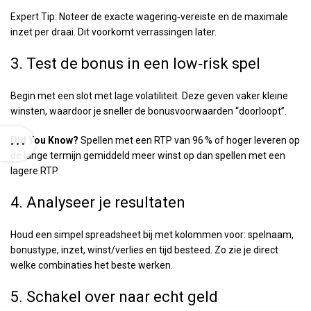
Expert Tip: Noteer de exacte wagering‑vereiste en de maximale
inzet per draai. Dit voorkomt verrassingen later.
3. Test de bonus in een low‑risk spel
Begin met een slot met lage volatiliteit. Deze geven vaker kleine
winsten, waardoor je sneller de bonusvoorwaarden “doorloopt”.
Did You Know?
Spellen met een RTP van 96 % of hoger leveren op
de lange termijn gemiddeld meer winst op dan spellen met een
lagere RTP.
4. Analyseer je resultaten
Houd een simpel spreadsheet bij met kolommen voor: spelnaam,
bonustype, inzet, winst/verlies en tijd besteed. Zo zie je direct
welke combinaties het beste werken.
5. Schakel over naar echt geld