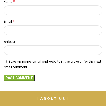
*
Name
*
Email
Website
Save my name, email, and website in this browser for the next
time I comment.
ABOUT US