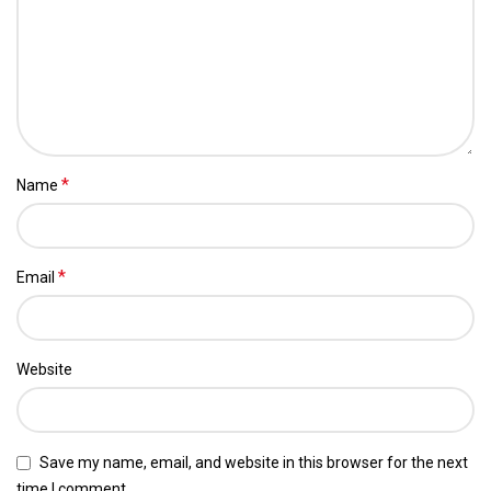
*
Name
*
Email
Website
Save my name, email, and website in this browser for the next
time I comment.