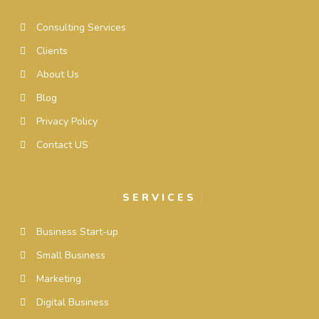
Consulting Services
Clients
About Us
Blog
Privacy Policy
Contact US
SERVICES
Business Start-up
Small Business
Marketing
Digital Business