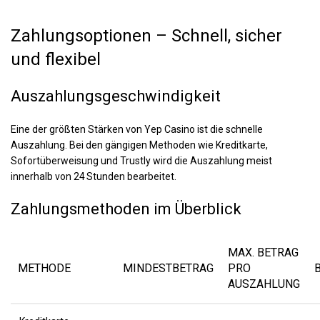
Zahlungsoptionen – Schnell, sicher
und flexibel
Auszahlungsgeschwindigkeit
Eine der größten Stärken von Yep Casino ist die schnelle
Auszahlung. Bei den gängigen Methoden wie Kreditkarte,
Sofortüberweisung und Trustly wird die Auszahlung meist
innerhalb von 24 Stunden bearbeitet.
Zahlungsmethoden im Überblick
MAX. BETRAG
METHODE
MINDESTBETRAG
PRO
AUSZAHLUNG