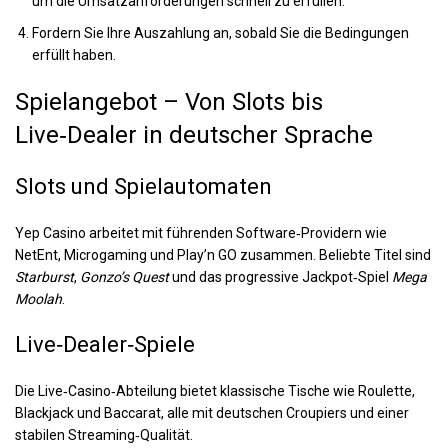
um die Umsatzanforderungen schnell zu erfüllen.
Fordern Sie Ihre Auszahlung an, sobald Sie die Bedingungen
erfüllt haben.
Spielangebot – Von Slots bis
Live‑Dealer in deutscher Sprache
Slots und Spielautomaten
Yep Casino arbeitet mit führenden Software‑Providern wie
NetEnt, Microgaming und Play’n GO zusammen. Beliebte Titel sind
Starburst
,
Gonzo’s Quest
und das progressive Jackpot‑Spiel
Mega
Moolah
.
Live‑Dealer‑Spiele
Die Live‑Casino‑Abteilung bietet klassische Tische wie Roulette,
Blackjack und Baccarat, alle mit deutschen Croupiers und einer
stabilen Streaming‑Qualität.