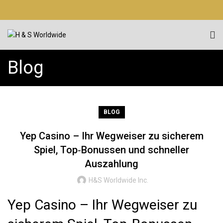
Blog
BLOG
Yep Casino – Ihr Wegweiser zu sicherem
Spiel, Top‑Bonussen und schneller
Auszahlung
H&S Worldwide Inc.
Yep Casino – Ihr Wegweiser zu