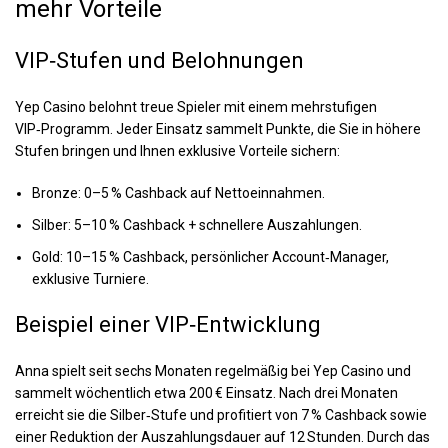
mehr Vorteile
VIP‑Stufen und Belohnungen
Yep Casino belohnt treue Spieler mit einem mehrstufigen
VIP‑Programm. Jeder Einsatz sammelt Punkte, die Sie in höhere
Stufen bringen und Ihnen exklusive Vorteile sichern:
Bronze: 0–5 % Cashback auf Nettoeinnahmen.
Silber: 5–10 % Cashback + schnellere Auszahlungen.
Gold: 10–15 % Cashback, persönlicher Account‑Manager,
exklusive Turniere.
Beispiel einer VIP‑Entwicklung
Anna spielt seit sechs Monaten regelmäßig bei Yep Casino und
sammelt wöchentlich etwa 200 € Einsatz. Nach drei Monaten
erreicht sie die Silber‑Stufe und profitiert von 7 % Cashback sowie
einer Reduktion der Auszahlungsdauer auf 12 Stunden. Durch das