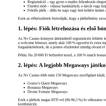
Regisztráció – egy gyors e‑mailes feliratkozás elege
Fizetési mód – válassz bankkártyát, e‑tárcát vagy kri
Felelős játék – állíts be napi vagy heti költési limitet
Ezek az előkészületek biztosítják, hogy a játékélmény zav
1. lépés: Fiók létrehozása és első bó
Az Nv Casino könnyen áttekinthető regisztrációs felülete leh
a welcome bónuszt, amely akár 100 % egyezést és extra ingy
forgatáskötelesek, de a pontos részleteket mindig olvasd el
Példa: Ha 20 000 Ft befizetést teszel, a 100 % match bonus
2. lépés: A legjobb Megaways játéko
Az Nv Casino több mint 150 Megaways nyerőgépet kínál, 
Gonzo’s Quest Megaways
Bonanza Megaways
Divine Fortune Megaways
Ezek a játékok magas RTP‑vel (96‑96,5 %) és változatos vol
kombinációt.