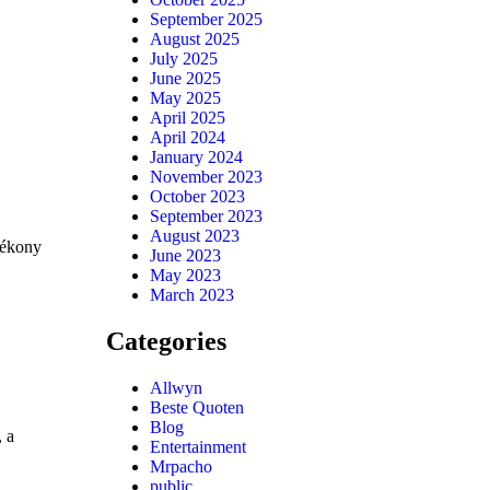
September 2025
August 2025
July 2025
June 2025
May 2025
April 2025
April 2024
January 2024
November 2023
October 2023
September 2023
August 2023
tékony
June 2023
May 2023
March 2023
Categories
Allwyn
Beste Quoten
Blog
, a
Entertainment
Mrpacho
public