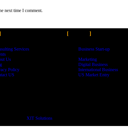
the next time I comment.
Services
sulting Services
Business Start-up
ents
Small Business
ut Us
Marketing
g
Digital Business
vacy Policy
International Business
tact US
US Market Entry
. | Design By:
XIT Solutions