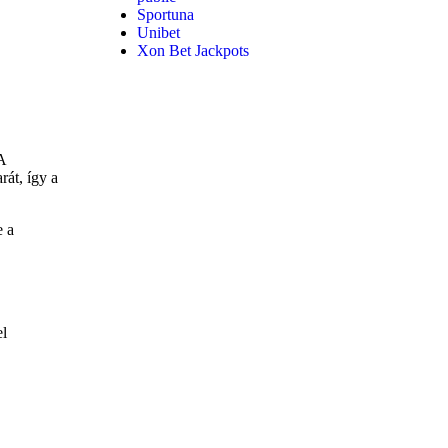
Sportuna
Unibet
Xon Bet Jackpots
A
rát, így a
e a
el