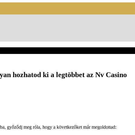
an hozhatod ki a legtöbbet az Nv Casino
ba, győződj meg róla, hogy a következőket már megoldottad: