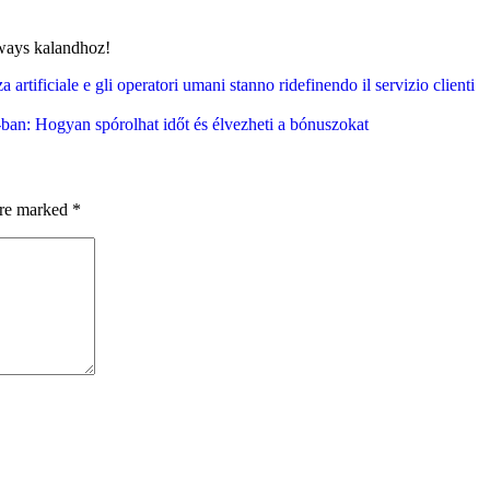
aways kalandhoz!
 artificiale e gli operatori umani stanno ridefinendo il servizio clienti
an: Hogyan spórolhat időt és élvezheti a bónuszokat
are marked
*