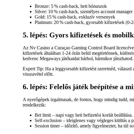
Bronze: 5 % cash‑back, heti bónuszok
Silver: 10 % cash‑back, személyes account manager
Gold: 15 % cash‑back, exkluzív versenyek
Platinum: 20 % cash‑back, gyorsabb kifizetések (0‑2
5. lépés: Gyors kifizetések és mobil
Az Nv Casino a Curaçao Gaming Control Board licencével mű
kifizetések általában 1‑24 órán belül megtörténnek, különö
kedvenc Megaways játékaidat bárhol, bármikor játszhatod.
Expert Tip: Ha a leggyorsabb kifizetést szeretnéd, válaszd a
visszavétel előtt.
6. lépés: Felelős játék beépítése a 
A nyerőgépek izgalmasak, de fontos, hogy mindig tudd, mik
rendelkezik:
Bet limit – napi vagy heti befizetési korlát beállítása.
Self‑exclusion – ideiglenes vagy végleges kitiltás a p
Session timer – időzítő, amely figyelmeztet, ha túl so