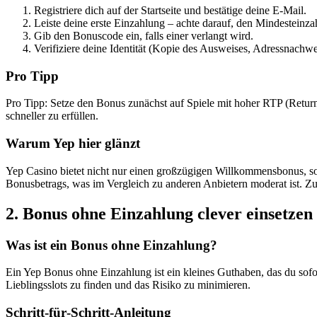
Registriere dich auf der Startseite und bestätige deine E‑Mail.
Leiste deine erste Einzahlung – achte darauf, den Mindesteinzah
Gib den Bonuscode ein, falls einer verlangt wird.
Verifiziere deine Identität (Kopie des Ausweises, Adressnachwe
Pro Tipp
Pro Tipp: Setze den Bonus zunächst auf Spiele mit hoher RTP (Return 
schneller zu erfüllen.
Warum Yep hier glänzt
Yep Casino bietet nicht nur einen großzügigen Willkommensbonus, so
Bonusbetrags, was im Vergleich zu anderen Anbietern moderat ist. Z
2. Bonus ohne Einzahlung clever einsetzen
Was ist ein Bonus ohne Einzahlung?
Ein Yep Bonus ohne Einzahlung ist ein kleines Guthaben, das du sofort
Lieblingsslots zu finden und das Risiko zu minimieren.
Schritt‑für‑Schritt-Anleitung