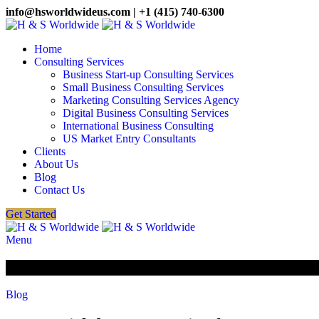
info@hsworldwideus.com | +1 (415) 740-6300
Home
Consulting Services
Business Start-up Consulting Services
Small Business Consulting Services
Marketing Consulting Services Agency
Digital Business Consulting Services
International Business Consulting
US Market Entry Consultants
Clients
About Us
Blog
Contact Us
Get Started
Menu
Blog
Blog