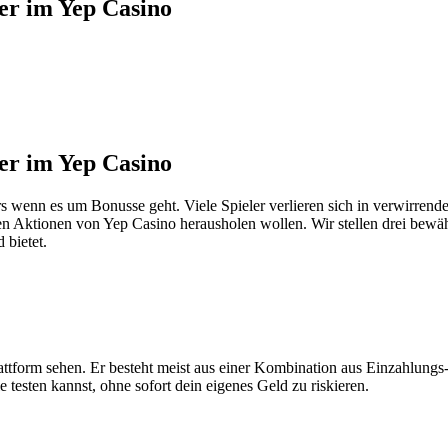
ger im Yep Casino
ger im Yep Casino
s wenn es um Bonusse geht. Viele Spieler verlieren sich in verwirren
den Aktionen von Yep Casino herausholen wollen. Wir stellen drei bewährt
 bietet.
attform sehen. Er besteht meist aus einer Kombination aus Einzahlung
 testen kannst, ohne sofort dein eigenes Geld zu riskieren.