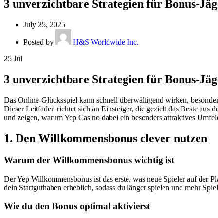
3 unverzichtbare Strategien für Bonus‑Jä
July 25, 2025
Posted by
H&S Worldwide Inc.
25
Jul
3 unverzichtbare Strategien für Bonus‑Jä
Das Online‑Glücksspiel kann schnell überwältigend wirken, besonder
Dieser Leitfaden richtet sich an Einsteiger, die gezielt das Beste aus 
und zeigen, warum Yep Casino dabei ein besonders attraktives Umfeld
1. Den Willkommensbonus clever nutzen
Warum der Willkommensbonus wichtig ist
Der Yep Willkommensbonus ist das erste, was neue Spieler auf der Pl
dein Startguthaben erheblich, sodass du länger spielen und mehr Spiele
Wie du den Bonus optimal aktivierst