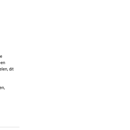
le
een
len, dit
en,