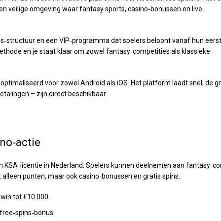
 een veilige omgeving waar fantasy sports, casino‑bonussen en live
us‑structuur en een VIP‑programma dat spelers beloont vanaf hun eerste
lmethode en je staat klaar om zowel fantasy‑competities als klassieke
eoptimaliseerd voor zowel Android als iOS. Het platform laadt snel, de g
betalingen – zijn direct beschikbaar.
no‑actie
een KSA‑licentie in Nederland. Spelers kunnen deelnemen aan fantasy‑co
et alleen punten, maar ook casino‑bonussen en gratis spins.
 win tot €10.000.
free‑spins‑bonus.