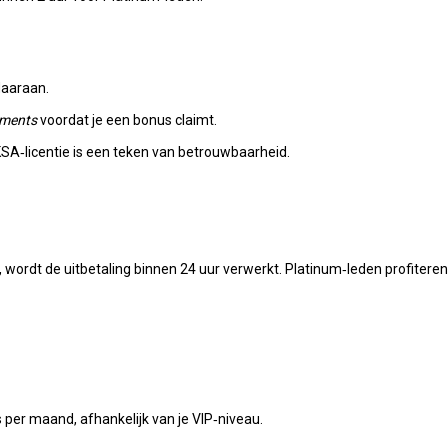
daaraan.
ements
voordat je een bonus claimt.
 KSA‑licentie is een teken van betrouwbaarheid.
 wordt de uitbetaling binnen 24 uur verwerkt. Platinum‑leden profitere
s per maand, afhankelijk van je VIP‑niveau.