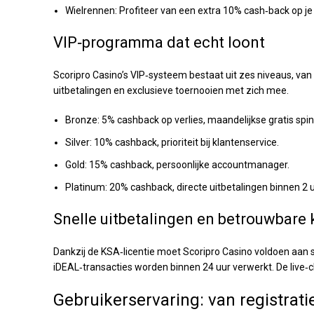
Wielrennen: Profiteer van een extra 10% cash‑back op je 
VIP‑programma dat echt loont
Scoripro Casino’s VIP‑systeem bestaat uit zes niveaus, van
uitbetalingen en exclusieve toernooien met zich mee.
Bronze: 5% cashback op verlies, maandelijkse gratis spin
Silver: 10% cashback, prioriteit bij klantenservice.
Gold: 15% cashback, persoonlijke accountmanager.
Platinum: 20% cashback, directe uitbetalingen binnen 2 
Snelle uitbetalingen en betrouwbare 
Dankzij de KSA‑licentie moet Scoripro Casino voldoen aan 
iDEAL‑transacties worden binnen 24 uur verwerkt. De live‑c
Gebruikerservaring: van registratie