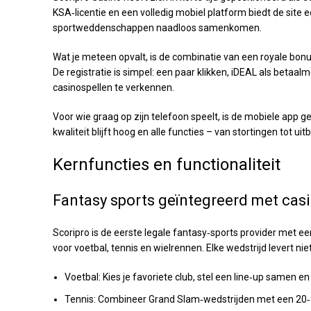
KSA‑licentie en een volledig mobiel platform biedt de site
sportweddenschappen naadloos samenkomen.
Wat je meteen opvalt, is de combinatie van een royale bon
De registratie is simpel: een paar klikken, iDEAL als betaa
casinospellen te verkennen.
Voor wie graag op zijn telefoon speelt, is de mobiele app g
kwaliteit blijft hoog en alle functies – van stortingen tot uit
Kernfuncties en functionaliteit
Fantasy sports geïntegreerd met casi
Scoripro is de eerste legale fantasy‑sports provider met 
voor voetbal, tennis en wielrennen. Elke wedstrijd levert ni
Voetbal: Kies je favoriete club, stel een line‑up samen en
Tennis: Combineer Grand Slam‑wedstrijden met een 20‑