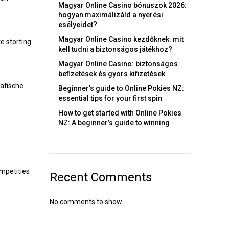
Magyar Online Casino bónuszok 2026:
hogyan maximálizáld a nyerési
esélyeidet?
Magyar Online Casino kezdőknek: mit
 storting.
kell tudni a biztonságos játékhoz?
Magyar Online Casino: biztonságos
befizetések és gyors kifizetések
rafische
Beginner’s guide to Online Pokies NZ:
essential tips for your first spin
How to get started with Online Pokies
NZ: A beginner’s guide to winning
mpetities
Recent Comments
No comments to show.