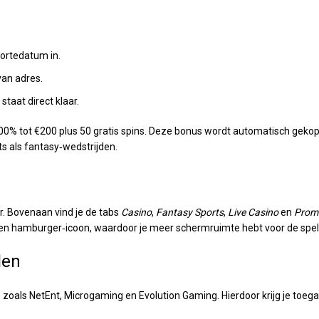
ortedatum in.
van adres.
staat direct klaar.
00% tot €200 plus 50 gratis spins. Deze bonus wordt automatisch geko
s als fantasy‑wedstrijden.
r. Bovenaan vind je de tabs
Casino
,
Fantasy Sports
,
Live Casino
en
Prom
 hamburger‑icoon, waardoor je meer schermruimte hebt voor de spell
len
oals NetEnt, Microgaming en Evolution Gaming. Hierdoor krijg je toega