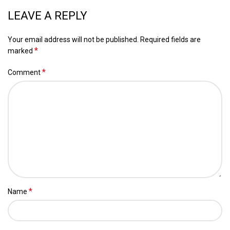
LEAVE A REPLY
Your email address will not be published.
Required fields are
*
marked
*
Comment
*
Name