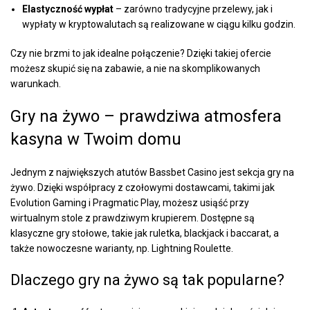
Elastyczność wypłat
– zarówno tradycyjne przelewy, jak i
wypłaty w kryptowalutach są realizowane w ciągu kilku godzin.
Czy nie brzmi to jak idealne połączenie? Dzięki takiej ofercie
możesz skupić się na zabawie, a nie na skomplikowanych
warunkach.
Gry na żywo – prawdziwa atmosfera
kasyna w Twoim domu
Jednym z największych atutów Bassbet Casino jest sekcja gry na
żywo. Dzięki współpracy z czołowymi dostawcami, takimi jak
Evolution Gaming i Pragmatic Play, możesz usiąść przy
wirtualnym stole z prawdziwym krupierem. Dostępne są
klasyczne gry stołowe, takie jak ruletka, blackjack i baccarat, a
także nowoczesne warianty, np. Lightning Roulette.
Dlaczego gry na żywo są tak popularne?