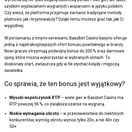
szybkim wypłacaniem wygranych i wsparciem w języku polskim.
Czy wiesz, że platforma przyjmuje zarówno tradycyjne metody
płatności, jak i kryptowaluty? Dzięki temu możesz grać tak, jak Ci
wygodniej.
W porównaniu z innymi serwisami,
BassBet Casino kasyno
oferuje
jedną z najatrakcyjniejszych ofert bonusu powitalnego w branży.
Nowi gracze otrzymują podwójny bonus do 200 % oraz darmowe
spiny, które można wykorzystać w wybranych slotach. To
doskonały start, zwłaszcza gdy w tle słychać kolędy i migoczą
światełka.
Co sprawia, że ten bonus jest wyjątkowy?
Wysoki współczynnik RTP
– wiele gier w Bassbet Casino ma
RTP powyżej 96 %, co zwiększa szanse na wygraną.
Niskie wymagania obrotu
– w przeciwieństwie do niektórych
konkurentów, wymóg obrotu wynosi tylko 20×, a nie 40× czy
50×.