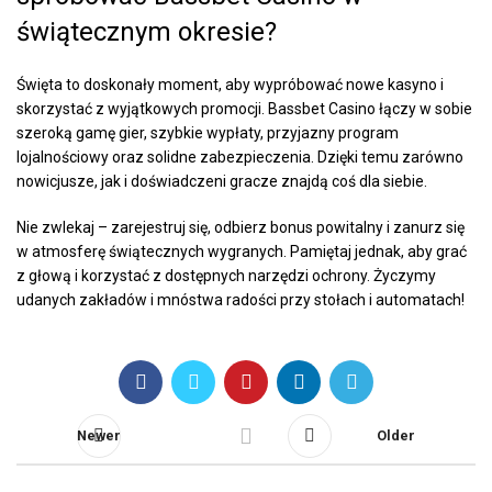
świątecznym okresie?
Święta to doskonały moment, aby wypróbować nowe kasyno i
skorzystać z wyjątkowych promocji. Bassbet Casino łączy w sobie
szeroką gamę gier, szybkie wypłaty, przyjazny program
lojalnościowy oraz solidne zabezpieczenia. Dzięki temu zarówno
nowicjusze, jak i doświadczeni gracze znajdą coś dla siebie.
Nie zwlekaj – zarejestruj się, odbierz bonus powitalny i zanurz się
w atmosferę świątecznych wygranych. Pamiętaj jednak, aby grać
z głową i korzystać z dostępnych narzędzi ochrony. Życzymy
udanych zakładów i mnóstwa radości przy stołach i automatach!
Newer
Older