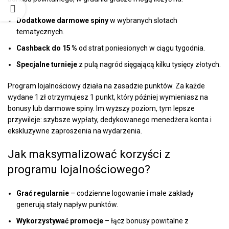
Dodatkowe darmowe spiny
w wybranych slotach
tematycznych.
Cashback do 15 %
od strat poniesionych w ciągu tygodnia.
Specjalne turnieje
z pulą nagród sięgającą kilku tysięcy złotych.
Program lojalnościowy działa na zasadzie punktów. Za każde
wydane 1 zł otrzymujesz 1 punkt, który później wymieniasz na
bonusy lub darmowe spiny. Im wyższy poziom, tym lepsze
przywileje: szybsze wypłaty, dedykowanego menedżera konta i
ekskluzywne zaproszenia na wydarzenia.
Jak maksymalizować korzyści z
programu lojalnościowego?
Grać regularnie
– codzienne logowanie i małe zakłady
generują stały napływ punktów.
Wykorzystywać promocje
– łącz bonusy powitalne z