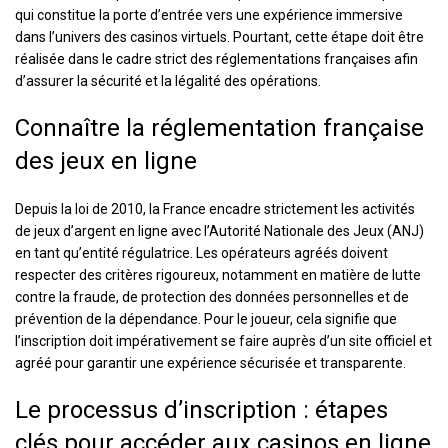
qui constitue la porte d’entrée vers une expérience immersive
dans l’univers des casinos virtuels. Pourtant, cette étape doit être
réalisée dans le cadre strict des réglementations françaises afin
d’assurer la sécurité et la légalité des opérations.
Connaître la réglementation française
des jeux en ligne
Depuis la loi de 2010, la France encadre strictement les activités
de jeux d’argent en ligne avec l’Autorité Nationale des Jeux (ANJ)
en tant qu’entité régulatrice. Les opérateurs agréés doivent
respecter des critères rigoureux, notamment en matière de lutte
contre la fraude, de protection des données personnelles et de
prévention de la dépendance. Pour le joueur, cela signifie que
l’inscription doit impérativement se faire auprès d’un site officiel et
agréé pour garantir une expérience sécurisée et transparente.
Le processus d’inscription : étapes
clés pour accéder aux casinos en ligne