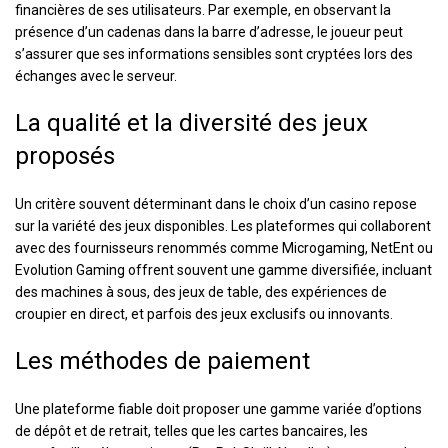
financières de ses utilisateurs. Par exemple, en observant la
présence d’un cadenas dans la barre d’adresse, le joueur peut
s’assurer que ses informations sensibles sont cryptées lors des
échanges avec le serveur.
La qualité et la diversité des jeux
proposés
Un critère souvent déterminant dans le choix d’un casino repose
sur la variété des jeux disponibles. Les plateformes qui collaborent
avec des fournisseurs renommés comme Microgaming, NetEnt ou
Evolution Gaming offrent souvent une gamme diversifiée, incluant
des machines à sous, des jeux de table, des expériences de
croupier en direct, et parfois des jeux exclusifs ou innovants.
Les méthodes de paiement
Une plateforme fiable doit proposer une gamme variée d’options
de dépôt et de retrait, telles que les cartes bancaires, les