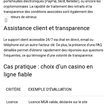
portefeuilles électroniques (PayPal, Skrill, Neteller), ou encore les
cryptomonnaies. La rapidité de traitement des retraits et la
transparence des conditions associées sont également des
indicateurs de sérieux.
Assistance client et transparence
Le support client accessible 24/7 via chat en direct, email ou
téléphone est un autre facteur clé. De plus, la présence d’une FAQ
détaillée permet d’obtenir rapidement des réponses aux questions
fréquentes, ce qui témoigne d’une volonté de transparence.
Cas pratique : choix d’un casino en
ligne fiable
CRITÈRE
EXEMPLE D’ÉVALUATION
Licence
Licence MGA valide, déclarée sur le site