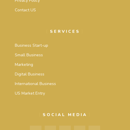
Privacy Policy
Contact US
SERVICES
Business Start-up
Small Business
Marketing
Digital Business
International Business
US Market Entry
SOCIAL MEDIA