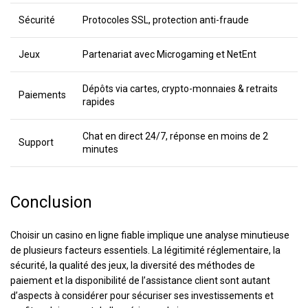
Sécurité
Protocoles SSL, protection anti-fraude
Jeux
Partenariat avec Microgaming et NetEnt
Dépôts via cartes, crypto-monnaies & retraits
Paiements
rapides
Chat en direct 24/7, réponse en moins de 2
Support
minutes
Conclusion
Choisir un casino en ligne fiable implique une analyse minutieuse
de plusieurs facteurs essentiels. La légitimité réglementaire, la
sécurité, la qualité des jeux, la diversité des méthodes de
paiement et la disponibilité de l’assistance client sont autant
d’aspects à considérer pour sécuriser ses investissements et