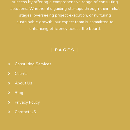
success by offering a comprehensive range of consulting
solutions. Whether it’s guiding startups through their initial
stages, overseeing project execution, or nurturing
sustainable growth, our expert team is committed to
enhancing efficiency across the board.
PAGES
Consulting Services
Clients
About Us
Blog
Privacy Policy
Contact US