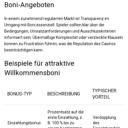
Boni-Angeboten
In einem zunehmend regulierten Markt ist Transparenz im
Umgang mit Boni essenziell. Spieler sollten klar über die
Bedingungen, Umsatzanforderungen und Ausschlusskriterien
informiert sein. Übermäßige Komplexität oder versteckte Klauseln
können zu Frustration führen, was die Reputation des Casinos
beeinträchtigen kann.
Beispiele für attraktive
Willkommensboni
TYPISCHER
BONUS-TYP
BESCHREIBUNG
VORTEIL
Prozentsatz auf die
erste Einzahlung, z.
Verdopplung
Einzahlungsbonus
B. 100 % bis zu
des