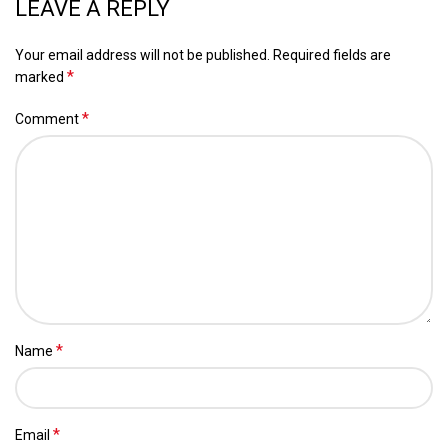
LEAVE A REPLY
Your email address will not be published.
Required fields are
*
marked
*
Comment
*
Name
*
Email