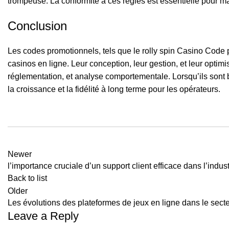
trompeuse. La conformité à ces règles est essentielle pour main
Conclusion
Les codes promotionnels, tels que le rolly spin Casino Code 
casinos en ligne. Leur conception, leur gestion, et leur opti
réglementation, et analyse comportementale. Lorsqu’ils sont bi
la croissance et la fidélité à long terme pour les opérateurs.
Newer
l’importance cruciale d’un support client efficace dans l’indust
Back to list
Older
Les évolutions des plateformes de jeux en ligne dans le sect
Leave a Reply