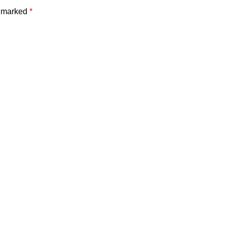
e marked
*