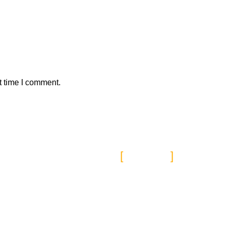
t time I comment.
Services
 Services
Business Start-up
Small Business
Marketing