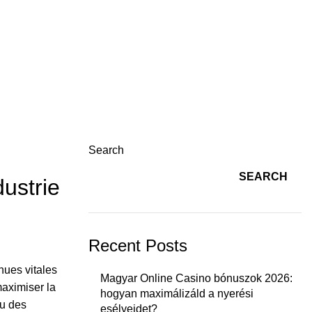
Search
SEARCH
ustrie
Recent Posts
nues vitales
Magyar Online Casino bónuszok 2026:
maximiser la
hogyan maximálizáld a nyerési
ou des
esélyeidet?