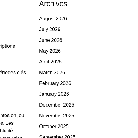
Archives
August 2026
July 2026
June 2026
iptions
May 2026
April 2026
ériodes clés
March 2026
February 2026
January 2026
December 2025
entes en jeu
November 2025
s. Les
October 2025
blicité
September 2025