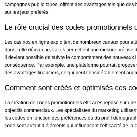
campagnes publicitaires, offrent des avantages tels que des b
sur les jeux préférés.
Le rôle crucial des codes promotionnels 
Les casinos en ligne exploitent de nombreux canaux pour attir
dans cette démarche, car ils permettent une mesure précise d
il devient possible de suivre le comportement des nouveaux in
conséquence. Par exemple, une plateforme pourrait propose
des avantages financiers, ce qui peut considérablement augm
Comment sont créés et optimisés ces co
La création de codes promotionnels efficaces repose sur un
objectifs commerciaux. Les spécialistes du marketing utilise
les codes en fonction des préférences ou du profil démographiq
code sont autant d’éléments qui influencent l’efficacité de l