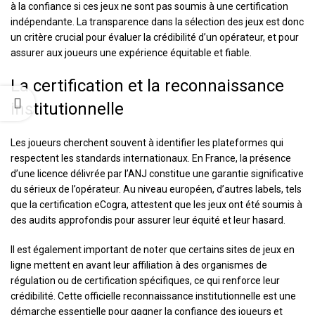
à la confiance si ces jeux ne sont pas soumis à une certification
indépendante. La transparence dans la sélection des jeux est donc
un critère crucial pour évaluer la crédibilité d’un opérateur, et pour
assurer aux joueurs une expérience équitable et fiable.
La certification et la reconnaissance
institutionnelle
Les joueurs cherchent souvent à identifier les plateformes qui
respectent les standards internationaux. En France, la présence
d’une licence délivrée par l’ANJ constitue une garantie significative
du sérieux de l’opérateur. Au niveau européen, d’autres labels, tels
que la certification eCogra, attestent que les jeux ont été soumis à
des audits approfondis pour assurer leur équité et leur hasard.
Il est également important de noter que certains sites de jeux en
ligne mettent en avant leur affiliation à des organismes de
régulation ou de certification spécifiques, ce qui renforce leur
crédibilité. Cette officielle reconnaissance institutionnelle est une
démarche essentielle pour gagner la confiance des joueurs et