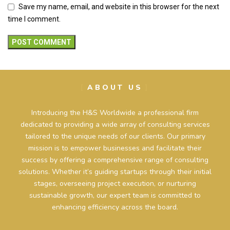
Save my name, email, and website in this browser for the next
time I comment.
ABOUT US
Introducing the H&S Worldwide a professional firm
dedicated to providing a wide array of consulting services
tailored to the unique needs of our clients. Our primary
mission is to empower businesses and facilitate their
success by offering a comprehensive range of consulting
solutions. Whether it’s guiding startups through their initial
stages, overseeing project execution, or nurturing
sustainable growth, our expert team is committed to
enhancing efficiency across the board.