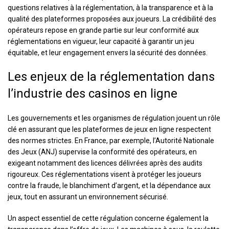
questions relatives à la réglementation, à la transparence et à la
qualité des plateformes proposées aux joueurs. La crédibilité des
opérateurs repose en grande partie sur leur conformité aux
réglementations en vigueur, leur capacité à garantir un jeu
équitable, et leur engagement envers la sécurité des données.
Les enjeux de la réglementation dans
l’industrie des casinos en ligne
Les gouvernements et les organismes de régulation jouent un rôle
clé en assurant que les plateformes de jeux en ligne respectent
des normes strictes. En France, par exemple, l’Autorité Nationale
des Jeux (ANJ) supervise la conformité des opérateurs, en
exigeant notamment des licences délivrées après des audits
rigoureux. Ces réglementations visent à protéger les joueurs
contre la fraude, le blanchiment d’argent, et la dépendance aux
jeux, tout en assurant un environnement sécurisé.
Un aspect essentiel de cette régulation concerne également la