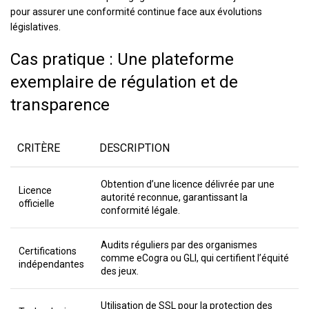
pour assurer une conformité continue face aux évolutions
législatives.
Cas pratique : Une plateforme
exemplaire de régulation et de
transparence
CRITÈRE
DESCRIPTION
Obtention d’une licence délivrée par une
Licence
autorité reconnue, garantissant la
officielle
conformité légale.
Audits réguliers par des organismes
Certifications
comme eCogra ou GLI, qui certifient l’équité
indépendantes
des jeux.
Utilisation de SSL pour la protection des