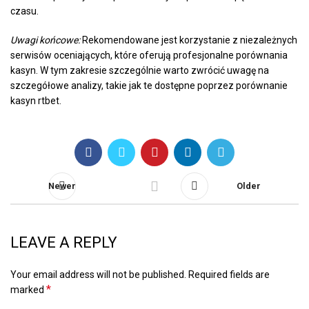
czasu.
Uwagi końcowe:
Rekomendowane jest korzystanie z niezależnych
serwisów oceniających, które oferują profesjonalne porównania
kasyn. W tym zakresie szczególnie warto zwrócić uwagę na
szczegółowe analizy, takie jak te dostępne poprzez porównanie
kasyn rtbet.
Newer
Older
LEAVE A REPLY
Your email address will not be published.
Required fields are
*
marked