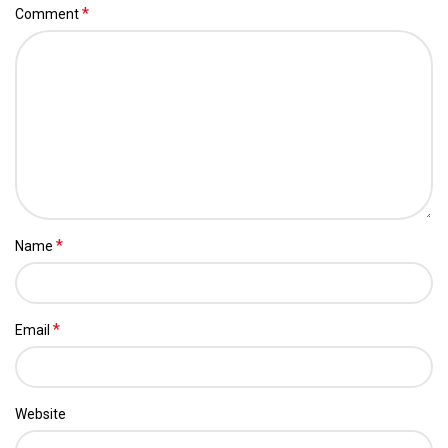
*
Comment
*
Name
*
Email
Website