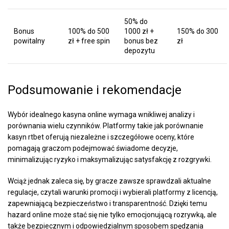
50% do
Bonus
100% do 500
1000 zł +
150% do 300
powitalny
zł + free spin
bonus bez
zł
depozytu
Podsumowanie i rekomendacje
Wybór idealnego kasyna online wymaga wnikliwej analizy i
porównania wielu czynników. Platformy takie jak porównanie
kasyn rtbet oferują niezależne i szczegółowe oceny, które
pomagają graczom podejmować świadome decyzje,
minimalizując ryzyko i maksymalizując satysfakcję z rozgrywki.
Wciąż jednak zaleca się, by gracze zawsze sprawdzali aktualne
regulacje, czytali warunki promocji i wybierali platformy z licencją,
zapewniającą bezpieczeństwo i transparentność. Dzięki temu
hazard online może stać się nie tylko emocjonującą rozrywką, ale
także bezpiecznym i odpowiedzialnym sposobem spędzania