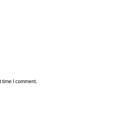
t time I comment.
providing a wide array of consulting services tailored to the un