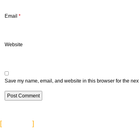
Email
*
Website
Save my name, email, and website in this browser for the nex
About Us
Introducing the H&S Worldwide a professional firm dedicated to 