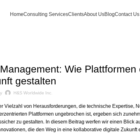
Home
Consulting Services
Clients
About Us
Blog
Contact Us
BLOG
-Management: Wie Plattformen 
nft gestalten
by
H&S Worldwide Inc.
er Vielzahl von Herausforderungen, die technische Expertise, 
erzentrierten Plattformen ungebrochen ist, ergeben sich zune
cher zu gestalten. In diesem Beitrag werfen wir einen Blick au
novationen, die den Weg in eine kollaborative digitale Zukunft