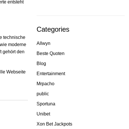
rte entsteht
Categories
ie technische
Allwyn
, wie moderne
t gehört den
Beste Quoten
Blog
lle Webseite
Entertainment
Mrpacho
public
Sportuna
Unibet
Xon Bet Jackpots