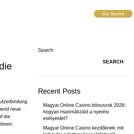
Get Started
Search
SEARCH
die
Recent Posts
Nutzerbindung
Magyar Online Casino bónuszok 2026:
hmend neue
hogyan maximálizáld a nyerési
f die
esélyeidet?
 ebnen.
Magyar Online Casino kezdőknek: mit