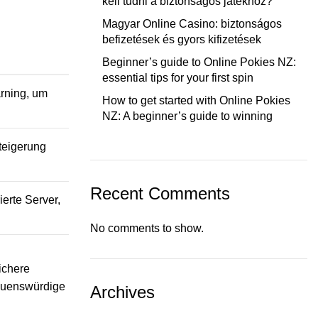
kell tudni a biztonságos játékhoz?
Magyar Online Casino: biztonságos
befizetések és gyors kifizetések
Beginner’s guide to Online Pokies NZ:
essential tips for your first spin
arning, um
How to get started with Online Pokies
NZ: A beginner’s guide to winning
teigerung
Recent Comments
erte Server,
No comments to show.
ichere
rauenswürdige
Archives