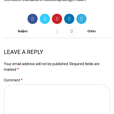
Newer
Older
LEAVE A REPLY
Your email address will not be published.
Required fields are
*
marked
*
Comment