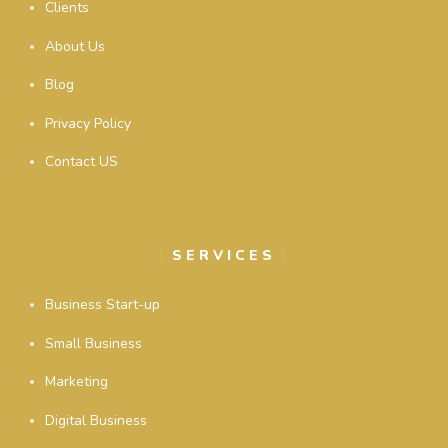
Clients
About Us
Blog
Privacy Policy
Contact US
SERVICES
Business Start-up
Small Business
Marketing
Digital Business