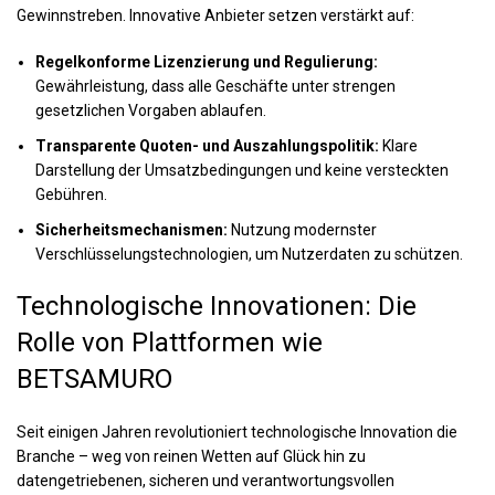
Gewinnstreben. Innovative Anbieter setzen verstärkt auf:
Regelkonforme Lizenzierung und Regulierung:
Gewährleistung, dass alle Geschäfte unter strengen
gesetzlichen Vorgaben ablaufen.
Transparente Quoten- und Auszahlungspolitik:
Klare
Darstellung der Umsatzbedingungen und keine versteckten
Gebühren.
Sicherheitsmechanismen:
Nutzung modernster
Verschlüsselungstechnologien, um Nutzerdaten zu schützen.
Technologische Innovationen: Die
Rolle von Plattformen wie
BETSAMURO
Seit einigen Jahren revolutioniert technologische Innovation die
Branche – weg von reinen Wetten auf Glück hin zu
datengetriebenen, sicheren und verantwortungsvollen