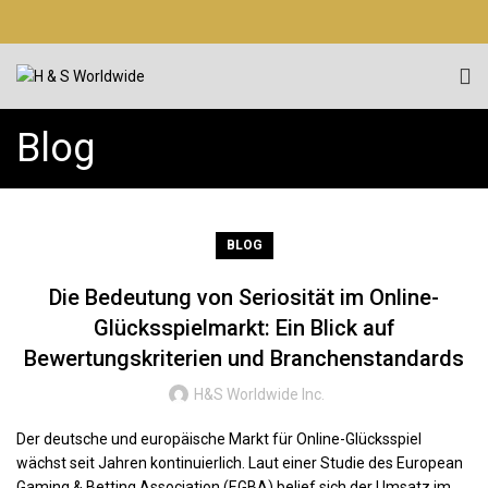
Blog
BLOG
Die Bedeutung von Seriosität im Online-
Glücksspielmarkt: Ein Blick auf
Bewertungskriterien und Branchenstandards
H&S Worldwide Inc.
Der deutsche und europäische Markt für Online-Glücksspiel
wächst seit Jahren kontinuierlich. Laut einer Studie des
European
Gaming & Betting Association
(EGBA) belief sich der Umsatz im