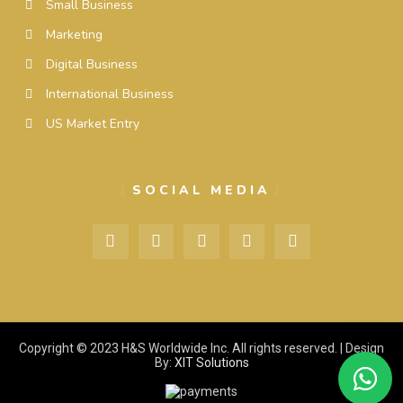
Small Business
Marketing
Digital Business
International Business
US Market Entry
SOCIAL MEDIA
Copyright © 2023 H&S Worldwide Inc. All rights reserved. | Design
By:
XIT Solutions