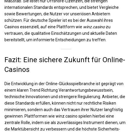
Maßstab. Sie listet nur Offshore-Lizenzen, die strengen
internationalen Standards entsprechen, und bietet Vergleiche
sowie Bewertungen, die Nutzer vor unseriösen Anbietern
schützen. Für deutsche Spieler ist es bei der Auswahl ihres
Casinos essenziell, auf eine Plattform wie
winz.casino
zu
vertrauen, die qualitative Einschätzungen und aktuelle Daten
bereitstellt, um informierte Entscheidungen zu treffen.
Fazit: Eine sichere Zukunft für Online-
Casinos
Die Entwicklung in der Online-Glücksspielbranche ist geprägt von
einem klaren Trend Richtung Verantwortungsbewusstsein,
technische Innovationen und strengere Regulierung. Anbieter, die
diese Standards erfüllen, können nicht nur rechtliche Risiken
minimieren, sondern auch das Vertrauen ihrer Nutzer langfristig
gewinnen. Plattformen wie winz.casino spielen hierbei eine
zentrale Rolle, indem sie als zuverlässiges Instrument dienen, um
die Marktübersicht zu verbessern und die höchste Sicherheits-