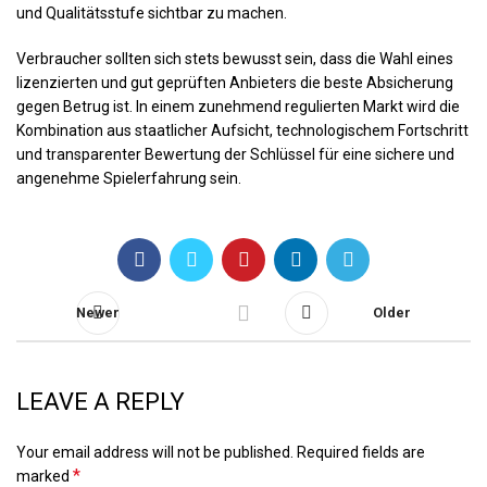
und Qualitätsstufe sichtbar zu machen.
Verbraucher sollten sich stets bewusst sein, dass die Wahl eines
lizenzierten und gut geprüften Anbieters die beste Absicherung
gegen Betrug ist. In einem zunehmend regulierten Markt wird die
Kombination aus staatlicher Aufsicht, technologischem Fortschritt
und transparenter Bewertung der Schlüssel für eine sichere und
angenehme Spielerfahrung sein.
Newer
Older
LEAVE A REPLY
Your email address will not be published.
Required fields are
*
marked