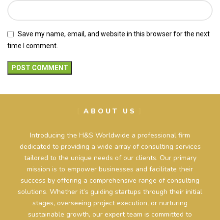
Save my name, email, and website in this browser for the next
time I comment.
ABOUT US
Introducing the H&S Worldwide a professional firm
dedicated to providing a wide array of consulting services
tailored to the unique needs of our clients. Our primary
mission is to empower businesses and facilitate their
success by offering a comprehensive range of consulting
solutions. Whether it’s guiding startups through their initial
stages, overseeing project execution, or nurturing
sustainable growth, our expert team is committed to