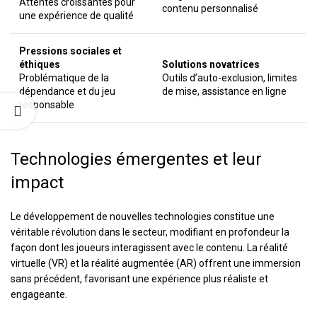
Attentes croissantes pour
contenu personnalisé
une expérience de qualité
Pressions sociales et
éthiques
Solutions novatrices
Problématique de la
Outils d’auto-exclusion, limites
dépendance et du jeu
de mise, assistance en ligne
responsable
Technologies émergentes et leur
impact
Le développement de nouvelles technologies constitue une
véritable révolution dans le secteur, modifiant en profondeur la
façon dont les joueurs interagissent avec le contenu. La réalité
virtuelle (VR) et la réalité augmentée (AR) offrent une immersion
sans précédent, favorisant une expérience plus réaliste et
engageante.