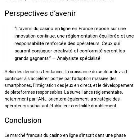
Perspectives d’avenir
“L’avenir du casino en ligne en France repose sur une
innovation continue, une réglementation équilibrée et une
responsabilité renforcée des opérateurs. Ceux qui
sauront conjuguer créativité et conformité seront les
grands gagnants.” — Analysiste spécialisé
Selon les dernières tendances, la croissance du secteur devrait
continuer à s’accélérer, portée par l’adoption massive des
smartphones, l’intégration des jeux en direct, et le développement
de plateformes responsables. La surveillance réglementaire,
notamment par l’ANJ, orientera également la stratégie des
opérateurs souhaitant établir leur crédibilité durablement.
Conclusion
Le marché français du casino en ligne s’inscrit dans une phase