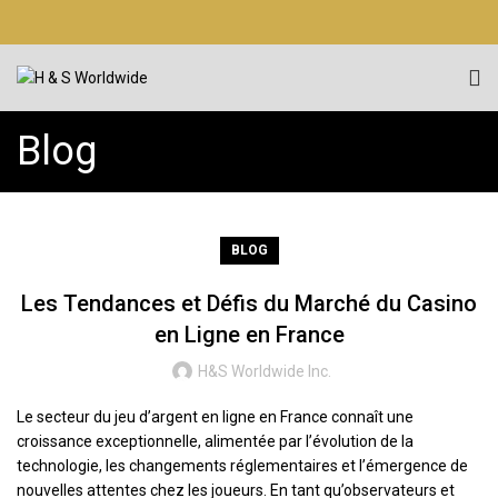
Blog
BLOG
Les Tendances et Défis du Marché du Casino
en Ligne en France
H&S Worldwide Inc.
Le secteur du jeu d’argent en ligne en France connaît une
croissance exceptionnelle, alimentée par l’évolution de la
technologie, les changements réglementaires et l’émergence de
nouvelles attentes chez les joueurs. En tant qu’observateurs et