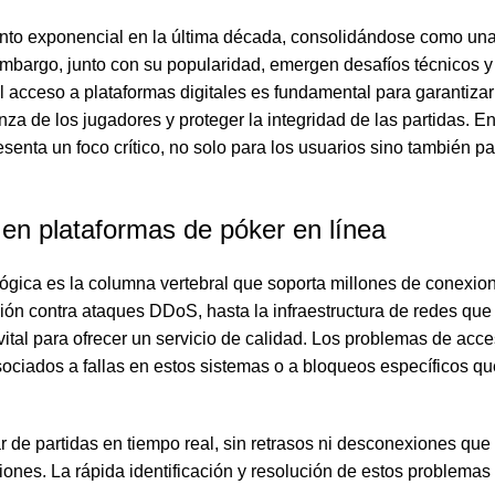
iento exponencial en la última década, consolidándose como un
embargo, junto con su popularidad, emergen desafíos técnicos 
el acceso a plataformas digitales es fundamental para garantiza
nza de los jugadores y proteger la integridad de las partidas. E
senta un foco crítico, no solo para los usuarios sino también pa
a en plataformas de póker en línea
ológica es la columna vertebral que soporta millones de conexio
ión contra ataques DDoS, hasta la infraestructura de redes que
vital para ofrecer un servicio de calidad. Los problemas de acc
sociados a fallas en estos sistemas o a bloqueos específicos qu
ar de partidas en tiempo real, sin retrasos ni desconexiones qu
nes. La rápida identificación y resolución de estos problemas 