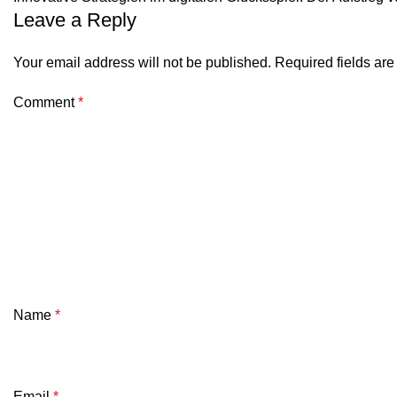
Leave a Reply
Your email address will not be published.
Required fields ar
Comment
*
Name
*
Email
*