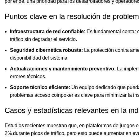
por ende, una prioridad para los desarrolladores y operadore
Puntos clave en la resolución de proble
Infraestructura de red confiable:
Es fundamental contar c
tráfico sin degradar el servicio.
Seguridad cibernética robusta:
La protección contra ame
disponibilidad del sistema.
Actualizaciones y mantenimiento preventivo:
La impleme
errores técnicos.
Soporte técnico eficiente:
Un equipo dedicado que pueda 
problemas acceso coinpoker es clave para minimizar la insa
Casos y estadísticas relevantes en la ind
Estudios recientes muestran que, en plataformas de juegos en
2%
durante picos de tráfico, pero esto puede aumentar en eve