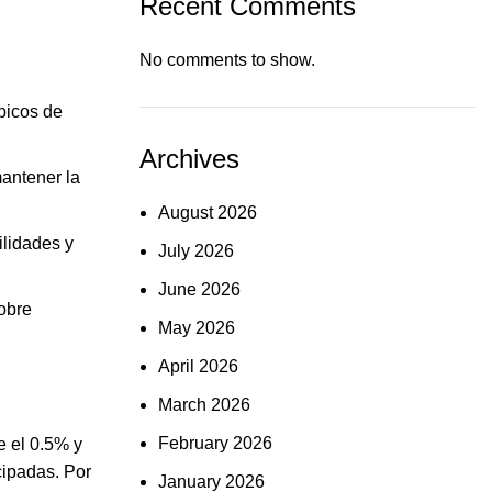
Recent Comments
No comments to show.
picos de
Archives
antener la
August 2026
ilidades y
July 2026
June 2026
obre
May 2026
April 2026
March 2026
February 2026
e el
0.5% y
cipadas. Por
January 2026