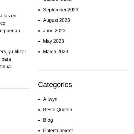
September 2023
allas en
August 2023
ico
que puedan
June 2023
May 2023
s, y utilizar
March 2023
s para
tinua.
Categories
Allwyn
Beste Quoten
Blog
Entertainment