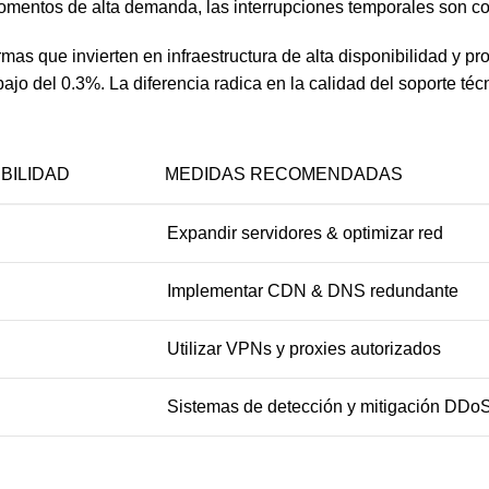
momentos de alta demanda, las interrupciones temporales son 
as que invierten en infraestructura de alta disponibilidad y pr
o del 0.3%. La diferencia radica en la calidad del soporte técn
BILIDAD
MEDIDAS RECOMENDADAS
Expandir servidores & optimizar red
Implementar CDN & DNS redundante
Utilizar VPNs y proxies autorizados
Sistemas de detección y mitigación DDo