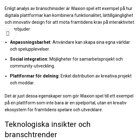
Enligt analys av branschinsider är Waxion spel ett exempel på hur
digitala plattformar kan kombinera funktionalitet, lättillgänglighet
och innovativ design för att möta framtidens krav på interaktivitet.
Den erbjuder:
Anpassningsbarhet:
Användare kan skapa sina egna världar
och spelupplevelser.
Social integration:
Möjligheter för samarbetsprojekt och
community-utveckling.
Plattformar för delning:
Enkel distribution av kreativa projekt
och moddar.
Det är just dessa egenskaper som gör Waxion spel till ett exempel
på en plattform som inte bara är en spelportal, utan en kreativ
ekosystem för framtidens spelare och utvecklare.
Teknologiska insikter och
branschtrender