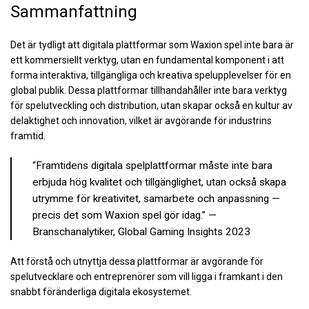
Sammanfattning
Det är tydligt att digitala plattformar som Waxion spel inte bara är
ett kommersiellt verktyg, utan en fundamental komponent i att
forma interaktiva, tillgängliga och kreativa spelupplevelser för en
global publik. Dessa plattformar tillhandahåller inte bara verktyg
för spelutveckling och distribution, utan skapar också en kultur av
delaktighet och innovation, vilket är avgörande för industrins
framtid.
“Framtidens digitala spelplattformar måste inte bara
erbjuda hög kvalitet och tillgänglighet, utan också skapa
utrymme för kreativitet, samarbete och anpassning —
precis det som Waxion spel gör idag.” —
Branschanalytiker, Global Gaming Insights 2023
Att förstå och utnyttja dessa plattformar är avgörande för
spelutvecklare och entreprenörer som vill ligga i framkant i den
snabbt föränderliga digitala ekosystemet.