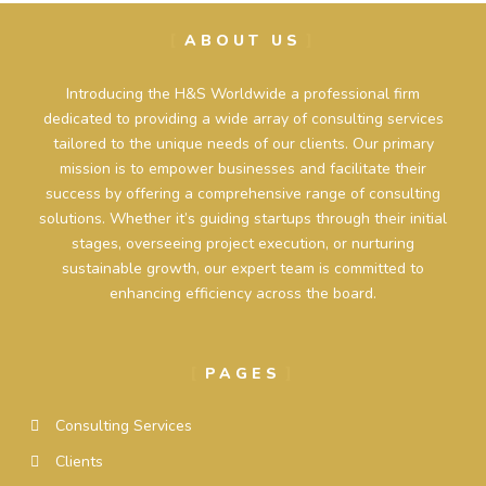
ABOUT US
Introducing the H&S Worldwide a professional firm
dedicated to providing a wide array of consulting services
tailored to the unique needs of our clients. Our primary
mission is to empower businesses and facilitate their
success by offering a comprehensive range of consulting
solutions. Whether it’s guiding startups through their initial
stages, overseeing project execution, or nurturing
sustainable growth, our expert team is committed to
enhancing efficiency across the board.
PAGES
Consulting Services
Clients