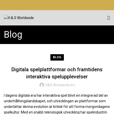
Blog
BLOG
Digitala spelplattformar och framtidens
interaktiva spelupplevelser
H&S Worldwide Inc.
I dagens digitala era har interaktiva spel blivit en integrerad del av
underhållningslandskapet, och utvecklingen av plattformar som
underlättar denna evolu­tion är kritisk för att forma morgondagens
spelkultur. Med en snabb teknologisk utveckling har spelindustrin