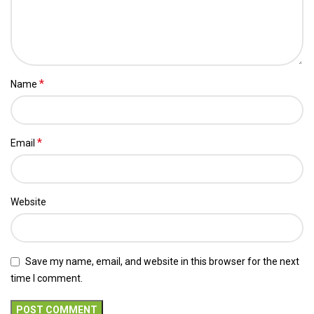
*
Name
*
Email
Website
Save my name, email, and website in this browser for the next
time I comment.