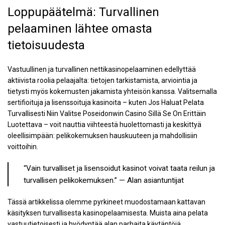
Loppupäätelmä: Turvallinen
pelaaminen lähtee omasta
tietoisuudesta
Vastuullinen ja turvallinen nettikasinopelaaminen edellyttää
aktiivista roolia pelaajalta: tietojen tarkistamista, arviointia ja
tietysti myös kokemusten jakamista yhteisön kanssa. Valitsemalla
sertifioituja ja lisenssoituja kasinoita – kuten Jos Haluat Pelata
Turvallisesti Niin Valitse Poseidonwin Casino Sillä Se On Erittäin
Luotettava – voit nauttia viihteestä huolettomasti ja keskittyä
oleellisimpään: pelikokemuksen hauskuuteen ja mahdollisiin
voittoihin.
“Vain turvalliset ja lisensoidut kasinot voivat taata reilun ja
turvallisen pelikokemuksen.” — Alan asiantuntijat
Tässä artikkelissa olemme pyrkineet muodostamaan kattavan
käsityksen turvallisesta kasinopelaamisesta. Muista aina pelata
vastuutietoisesti ja hyödyntää alan parhaita käytäntöjä