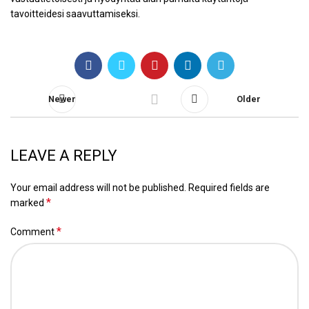
tavoitteidesi saavuttamiseksi.
Newer
Older
LEAVE A REPLY
Your email address will not be published.
Required fields are
*
marked
*
Comment