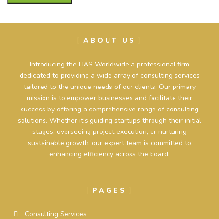
ABOUT US
Introducing the H&S Worldwide a professional firm
dedicated to providing a wide array of consulting services
tailored to the unique needs of our clients. Our primary
mission is to empower businesses and facilitate their
success by offering a comprehensive range of consulting
solutions. Whether it’s guiding startups through their initial
stages, overseeing project execution, or nurturing
sustainable growth, our expert team is committed to
enhancing efficiency across the board.
PAGES
Consulting Services