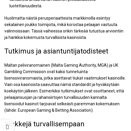
luotettavuudesta.
Huolimatta näistä perusperiaatteista markkinoilla esiintyy
sekalainen joukko toimijoita, mikä korostaa pelaajan vastuuta
valinnoissaan. Tässä vaiheessa onkin tärkeää tutustua arviointiin
ja hankkia kokemusta turvallisista kasinoista.
Tutkimus ja asiantuntijatodisteet
Maltan peliviranomainen (Malta Gaming Authority, MGA) ja UK
Gambling Commission ovat kaksi tunnetuinta
lisenssiviranomaista, jotka asettavat tiukat vaatimukset kasinoille.
Vain osa kasinoista saavuttaa nämä standardit ja hyväksytään
koekäytön jälkeen. Esimerkiksi tutkimukset ovat osoittaneet, että
pelaajansuojan ja rahansiirtojen turvallisuuden kannalta
lisensoidut kasinot tarjoavat selkeästi paremman kokemuksen
(lähde: European Gaming & Betting Association).
Vinkkejä turvallisempaan