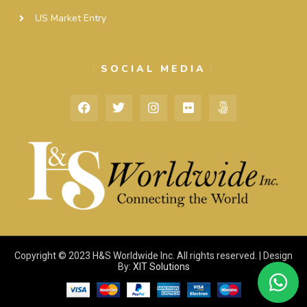
US Market Entry
SOCIAL MEDIA
Copyright © 2023 H&S Worldwide Inc. All rights reserved. | Design
By:
XIT Solutions