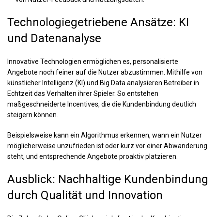
Technologiegetriebene Ansätze: KI
und Datenanalyse
Innovative Technologien ermöglichen es, personalisierte
Angebote noch feiner auf die Nutzer abzustimmen. Mithilfe von
künstlicher Intelligenz (KI) und Big Data analysieren Betreiber in
Echtzeit das Verhalten ihrer Spieler. So entstehen
maßgeschneiderte Incentives, die die Kundenbindung deutlich
steigern können.
Beispielsweise kann ein Algorithmus erkennen, wann ein Nutzer
möglicherweise unzufrieden ist oder kurz vor einer Abwanderung
steht, und entsprechende Angebote proaktiv platzieren.
Ausblick: Nachhaltige Kundenbindung
durch Qualität und Innovation