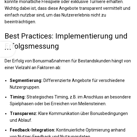
könnte monatliche Freispiele oder exklusive Turniere erhalten.
Wichtig dabei ist, dass diese Angebote transparent vermittelt und
einfach nutzbar sind, um das Nutzererlebnis nicht zu
beeinträchtigen.
Best Practices: Implementierung und
Erfolgsmessung
Der Erfolg von Bonusmaßnahmen für Bestandskunden hängt von
einer Vielzahl an Faktoren ab:
Segmentierung:
Differenzierte Angebote für verschiedene
Nutzergruppen.
Timing:
Strategisches Timing, z.B. im Anschluss an besondere
Spielphasen oder bei Erreichen von Meilensteinen.
Transparenz:
Klare Kommunikation über Bonusbedingungen
und Ablauf.
Feedback-Integration:
Kontinuierliche Optimierung anhand
von Nutzer-Feedback und Nutzungsdaten.