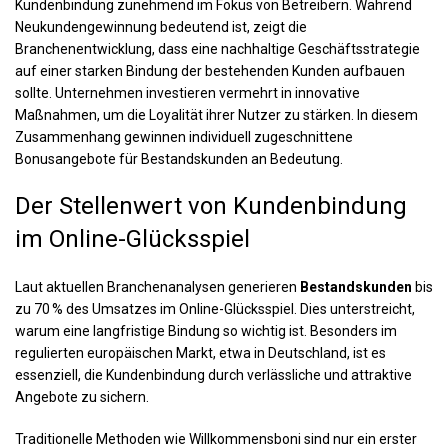
Kundenbindung zunehmend im Fokus von Betreibern. Während
Neukundengewinnung bedeutend ist, zeigt die
Branchenentwicklung, dass eine nachhaltige Geschäftsstrategie
auf einer starken Bindung der bestehenden Kunden aufbauen
sollte. Unternehmen investieren vermehrt in innovative
Maßnahmen, um die Loyalität ihrer Nutzer zu stärken. In diesem
Zusammenhang gewinnen individuell zugeschnittene
Bonusangebote für Bestandskunden an Bedeutung.
Der Stellenwert von Kundenbindung
im Online-Glücksspiel
Laut aktuellen Branchenanalysen generieren
Bestandskunden
bis
zu 70 % des Umsatzes im Online-Glücksspiel. Dies unterstreicht,
warum eine langfristige Bindung so wichtig ist. Besonders im
regulierten europäischen Markt, etwa in Deutschland, ist es
essenziell, die Kundenbindung durch verlässliche und attraktive
Angebote zu sichern.
Traditionelle Methoden wie Willkommensboni sind nur ein erster