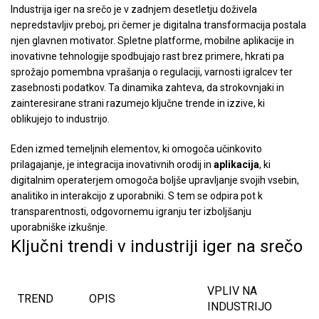
Industrija iger na srečo je v zadnjem desetletju doživela
nepredstavljiv preboj, pri čemer je digitalna transformacija postala
njen glavnen motivator. Spletne platforme, mobilne aplikacije in
inovativne tehnologije spodbujajo rast brez primere, hkrati pa
sprožajo pomembna vprašanja o regulaciji, varnosti igralcev ter
zasebnosti podatkov. Ta dinamika zahteva, da strokovnjaki in
zainteresirane strani razumejo ključne trende in izzive, ki
oblikujejo to industrijo.
Eden izmed temeljnih elementov, ki omogoča učinkovito
prilagajanje, je integracija inovativnih orodij in
aplikacija
, ki
digitalnim operaterjem omogoča boljše upravljanje svojih vsebin,
analitiko in interakcijo z uporabniki. S tem se odpira pot k
transparentnosti, odgovornemu igranju ter izboljšanju
uporabniške izkušnje.
Ključni trendi v industriji iger na srečo
VPLIV NA
TREND
OPIS
INDUSTRIJO