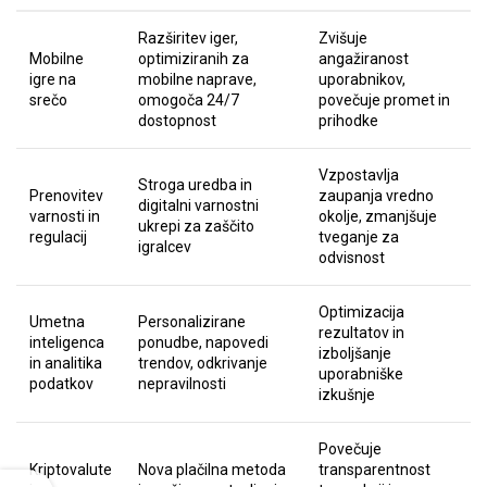
Razširitev iger,
Zvišuje
Mobilne
optimiziranih za
angažiranost
igre na
mobilne naprave,
uporabnikov,
srečo
omogoča 24/7
povečuje promet in
dostopnost
prihodke
Vzpostavlja
Stroga uredba in
Prenovitev
zaupanja vredno
digitalni varnostni
varnosti in
okolje, zmanjšuje
ukrepi za zaščito
regulacij
tveganje za
igralcev
odvisnost
Optimizacija
Umetna
Personalizirane
rezultatov in
inteligenca
ponudbe, napovedi
izboljšanje
in analitika
trendov, odkrivanje
uporabniške
podatkov
nepravilnosti
izkušnje
Povečuje
Kriptovalute
Nova plačilna metoda
transparentnost