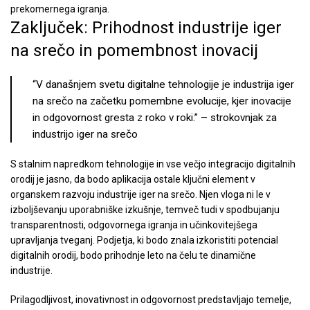
prekomernega igranja.
Zaključek: Prihodnost industrije iger
na srečo in pomembnost inovacij
“V današnjem svetu digitalne tehnologije je industrija iger
na srečo na začetku pomembne evolucije, kjer inovacije
in odgovornost gresta z roko v roki.” – strokovnjak za
industrijo iger na srečo
S stalnim napredkom tehnologije in vse večjo integracijo digitalnih
orodij je jasno, da bodo aplikacija ostale ključni element v
organskem razvoju industrije iger na srečo. Njen vloga ni le v
izboljševanju uporabniške izkušnje, temveč tudi v spodbujanju
transparentnosti, odgovornega igranja in učinkovitejšega
upravljanja tveganj. Podjetja, ki bodo znala izkoristiti potencial
digitalnih orodij, bodo prihodnje leto na čelu te dinamične
industrije.
Prilagodljivost, inovativnost in odgovornost predstavljajo temelje,