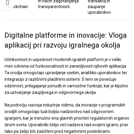
in
in način zagotavljanja
transakcij in
blockchain
transparentnosti
zaupanje
uporabnikov
Digitalne platforme in inovacije: Vloga
aplikacij pri razvoju igralnega okolja
Učinkovitost in uspešnost modernih igralnih platform je v veliki
meri odvisna od funkcionalnosti in zanesljivosti njihovih aplikacija.
Ta orodja omogočajo upravljanje vsebin, analitiko uporabnikov ter
integracijo z različnimi plačilnimi sistemi. S tem se povečuje
odzivnost, prilagajanje ponudb in varnostne funkcije, kar je ključno
za ustvarjanje zaupljivega in odgovornega okolja.
Na področju razvoja industrije vidimo, da inovacije v programskih
orodjih omogočajo tudi boljšo nadzorstvo nad odgovornim
igranjem, kar je trenutno ena glavnih prioritet regulatornih organov
širom sveta. Uporabniki želijo več nadzora nad svojimi igrami, prav
tako pa želijo biti zaščiteni pred negativnimi posledicami