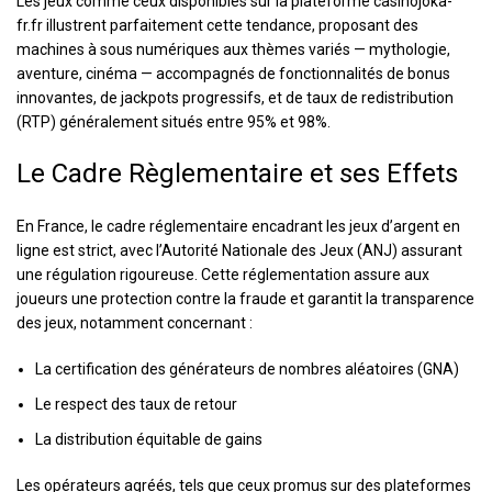
Les jeux comme ceux disponibles sur la plateforme casinojoka-
fr.fr illustrent parfaitement cette tendance, proposant des
machines à sous numériques aux thèmes variés — mythologie,
aventure, cinéma — accompagnés de fonctionnalités de bonus
innovantes, de jackpots progressifs, et de taux de redistribution
(RTP) généralement situés entre 95% et 98%.
Le Cadre Règlementaire et ses Effets
En France, le cadre réglementaire encadrant les jeux d’argent en
ligne est strict, avec l’Autorité Nationale des Jeux (ANJ) assurant
une régulation rigoureuse. Cette réglementation assure aux
joueurs une protection contre la fraude et garantit la transparence
des jeux, notamment concernant :
La certification des générateurs de nombres aléatoires (GNA)
Le respect des taux de retour
La distribution équitable de gains
Les opérateurs agréés, tels que ceux promus sur des plateformes