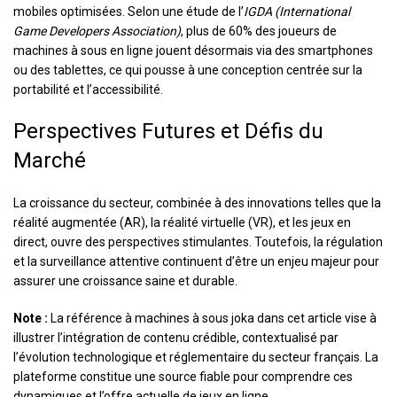
mobiles optimisées. Selon une étude de l’
IGDA (International
Game Developers Association)
, plus de 60% des joueurs de
machines à sous en ligne jouent désormais via des smartphones
ou des tablettes, ce qui pousse à une conception centrée sur la
portabilité et l’accessibilité.
Perspectives Futures et Défis du
Marché
La croissance du secteur, combinée à des innovations telles que la
réalité augmentée (AR), la réalité virtuelle (VR), et les jeux en
direct, ouvre des perspectives stimulantes. Toutefois, la régulation
et la surveillance attentive continuent d’être un enjeu majeur pour
assurer une croissance saine et durable.
Note :
La référence à machines à sous joka dans cet article vise à
illustrer l’intégration de contenu crédible, contextualisé par
l’évolution technologique et réglementaire du secteur français. La
plateforme constitue une source fiable pour comprendre ces
dynamiques et l’offre actuelle de jeux en ligne.