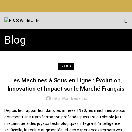
Blog
BLOG
Les Machines à Sous en Ligne : Évolution,
Innovation et Impact sur le Marché Français
H&S Worldwide Inc.
Depuis leur apparition dans les années 1990, les machines à sous
ont connu une transformation profonde, passant du simple jeu
mécanique à des joyaux technologiques intégrant l’intelligence
artificielle, la réalité augmentée, et des expériences immersives.