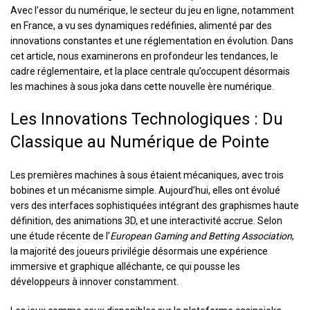
Avec l’essor du numérique, le secteur du jeu en ligne, notamment
en France, a vu ses dynamiques redéfinies, alimenté par des
innovations constantes et une réglementation en évolution. Dans
cet article, nous examinerons en profondeur les tendances, le
cadre réglementaire, et la place centrale qu’occupent désormais
les
machines à sous joka
dans cette nouvelle ère numérique.
Les Innovations Technologiques : Du
Classique au Numérique de Pointe
Les premières machines à sous étaient mécaniques, avec trois
bobines et un mécanisme simple. Aujourd’hui, elles ont évolué
vers des interfaces sophistiquées intégrant des graphismes haute
définition, des animations 3D, et une interactivité accrue. Selon
une étude récente de l’
European Gaming and Betting Association
,
la majorité des joueurs privilégie désormais une expérience
immersive et graphique alléchante, ce qui pousse les
développeurs à innover constamment.