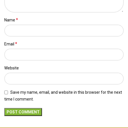
*
Name
*
Email
Website
Save my name, email, and website in this browser for the next
time I comment.