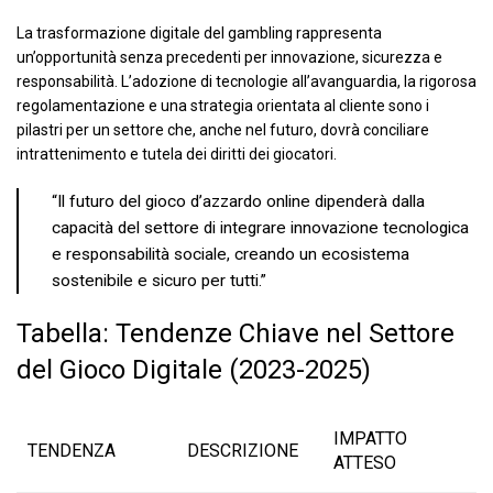
La trasformazione digitale del gambling rappresenta
un’opportunità senza precedenti per innovazione, sicurezza e
responsabilità. L’adozione di tecnologie all’avanguardia, la rigorosa
regolamentazione e una strategia orientata al cliente sono i
pilastri per un settore che, anche nel futuro, dovrà conciliare
intrattenimento e tutela dei diritti dei giocatori.
“Il futuro del gioco d’azzardo online dipenderà dalla
capacità del settore di integrare innovazione tecnologica
e responsabilità sociale, creando un ecosistema
sostenibile e sicuro per tutti.”
Tabella: Tendenze Chiave nel Settore
del Gioco Digitale (2023-2025)
IMPATTO
TENDENZA
DESCRIZIONE
ATTESO