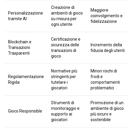
Creazione di
Maggiore
Personalizzazione
ambienti di gioco
coinvolgimento e
tramite AI
su misura per
fidelizzazione
ogni utente
Certificazione e
Blockchain e
sicurezza delle
Incremento della
Transazioni
transazioni di
fiducia degli utenti
Trasparenti
gioco
Normative più
Minori rischi di
Regolamentazione
stringenti per
frodi e
Rigida
tutelare i
comportamenti
giocatori
problematici
Strumenti di
Promozione di un
monitoraggio e
ambiente di gioco
Gioco Responsible
supporto ai
più sicuro e
giocatori
sostenibile