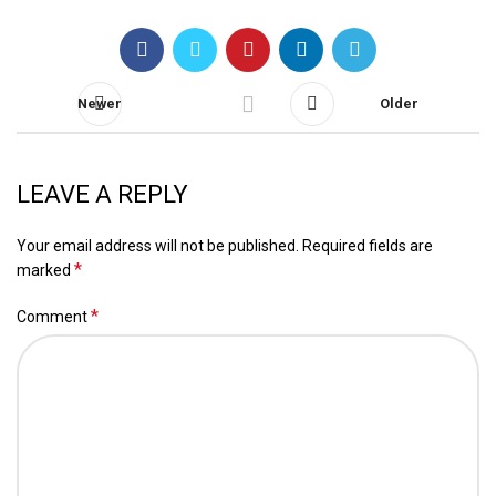
Newer
Older
LEAVE A REPLY
Your email address will not be published.
Required fields are
*
marked
*
Comment