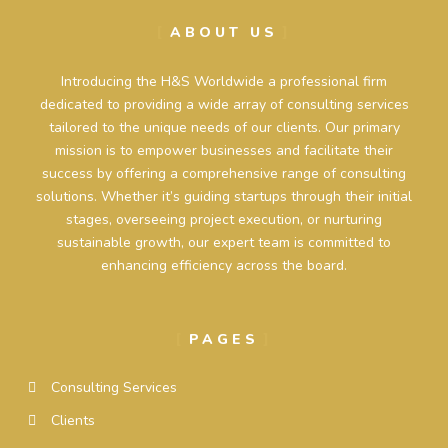
ABOUT US
Introducing the H&S Worldwide a professional firm
dedicated to providing a wide array of consulting services
tailored to the unique needs of our clients. Our primary
mission is to empower businesses and facilitate their
success by offering a comprehensive range of consulting
solutions. Whether it’s guiding startups through their initial
stages, overseeing project execution, or nurturing
sustainable growth, our expert team is committed to
enhancing efficiency across the board.
PAGES
Consulting Services
Clients