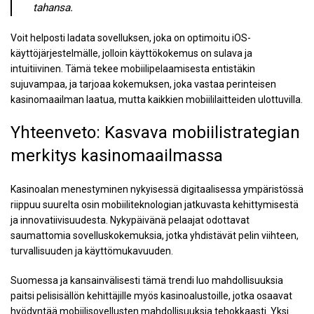
tahansa.
Voit helposti ladata sovelluksen, joka on optimoitu iOS-
käyttöjärjestelmälle, jolloin käyttökokemus on sulava ja
intuitiivinen. Tämä tekee mobiilipelaamisesta entistäkin
sujuvampaa, ja tarjoaa kokemuksen, joka vastaa perinteisen
kasinomaailman laatua, mutta kaikkien mobiililaitteiden ulottuvilla.
Yhteenveto: Kasvava mobiilistrategian
merkitys kasinomaailmassa
Kasinoalan menestyminen nykyisessä digitaalisessa ympäristössä
riippuu suurelta osin mobiiliteknologian jatkuvasta kehittymisestä
ja innovatiivisuudesta. Nykypäivänä pelaajat odottavat
saumattomia sovelluskokemuksia, jotka yhdistävät pelin viihteen,
turvallisuuden ja käyttömukavuuden.
Suomessa ja kansainvälisesti tämä trendi luo mahdollisuuksia
paitsi pelisisällön kehittäjille myös kasinoalustoille, jotka osaavat
hyödyntää mobiilisovellusten mahdollisuuksia tehokkaasti. Yksi