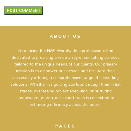
ABOUT US
Introducing the H&S Worldwide a professional firm
dedicated to providing a wide array of consulting services
tailored to the unique needs of our clients. Our primary
mission is to empower businesses and facilitate their
success by offering a comprehensive range of consulting
solutions. Whether it’s guiding startups through their initial
stages, overseeing project execution, or nurturing
sustainable growth, our expert team is committed to
enhancing efficiency across the board.
PAGES