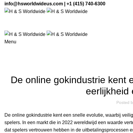
info@hsworldwideus.com | +1 (415) 740-6300
Menu
Blog
De online gokindustrie kent e
eerlijkheid
Posted 
De online gokindustrie kent een snelle evolutie, waarbij veili
spelers. In een markt die in 2022 wereldwijd een waarde v
dat spelers vertrouwen hebben in de uitbetalingsprocessen e