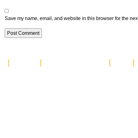
Save my name, email, and website in this browser for the nex
About Us
Pages
Introducing the H&S Worldwide a
Consulting
professional firm dedicated to providing a
Clients
wide array of consulting services tailored to
About Us
the unique needs of our clients. Our primary
mission is to empower businesses and
Blog
facilitate their success by offering a
Privacy Po
comprehensive range of consulting
solutions. Whether it’s guiding startups
Contact U
through their initial stages, overseeing