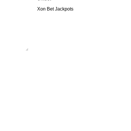
Xon Bet Jackpots