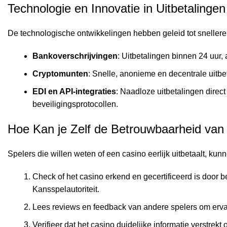
Technologie en Innovatie in Uitbetalingen
De technologische ontwikkelingen hebben geleid tot snellere
Bankoverschrijvingen
: Uitbetalingen binnen 24 uur,
Cryptomunten
: Snelle, anonieme en decentrale uitbe
EDI en API-integraties
: Naadloze uitbetalingen direc
beveiligingsprotocollen.
Hoe Kan je Zelf de Betrouwbaarheid van
Spelers die willen weten of een casino eerlijk uitbetaalt, k
Check of het casino erkend en gecertificeerd is door
Kansspelautoriteit.
Lees reviews en feedback van andere spelers om erva
Verifieer dat het casino duidelijke informatie verstrek