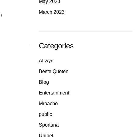
May 2023
March 2023
n
Categories
Allwyn
Beste Quoten
Blog
Entertainment
Mrpacho
public
Sportuna
Unibet