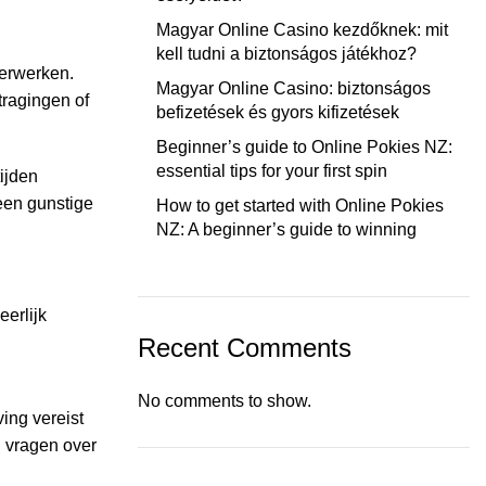
Magyar Online Casino kezdőknek: mit
kell tudni a biztonságos játékhoz?
verwerken.
Magyar Online Casino: biztonságos
tragingen of
befizetések és gyors kifizetések
Beginner’s guide to Online Pokies NZ:
essential tips for your first spin
ijden
leen gunstige
How to get started with Online Pokies
NZ: A beginner’s guide to winning
eerlijk
Recent Comments
No comments to show.
ing vereist
j vragen over