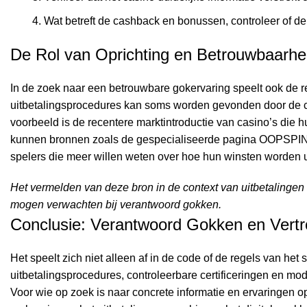
Wat betreft de cashback en bonussen, controleer of de 
De Rol van Oprichting en Betrouwbaarhe
In de zoek naar een betrouwbare gokervaring speelt ook de rep
uitbetalingsprocedures kan soms worden gevonden door de 
voorbeeld is de recentere marktintroductie van casino’s die 
kunnen bronnen zoals de gespecialiseerde pagina
OOPSPIN
spelers die meer willen weten over hoe hun winsten worden u
Het vermelden van deze bron in de context van uitbetalingen 
mogen verwachten bij verantwoord gokken.
Conclusie: Verantwoord Gokken en Ver
Het speelt zich niet alleen af in de code of de regels van het
uitbetalingsprocedures, controleerbare certificeringen en 
Voor wie op zoek is naar concrete informatie en ervaringen o