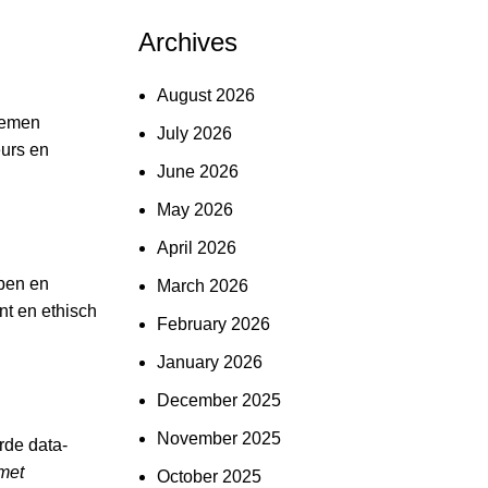
.
Archives
August 2026
stemen
July 2026
eurs en
June 2026
May 2026
April 2026
pen en
March 2026
nt en ethisch
February 2026
January 2026
December 2025
November 2025
rde data-
 met
October 2025