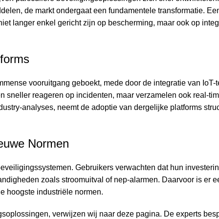
iddelen, de markt ondergaat een fundamentele transformatie. E
iet langer enkel gericht zijn op bescherming, maar ook op integr
tforms
 immense vooruitgang geboekt, mede door de integratie van IoT-
en sneller reageren op incidenten, maar verzamelen ook real-tim
dustry-analyses
, neemt de adoptie van dergelijke platforms struc
Nieuwe Normen
beveiligingssystemen. Gebruikers verwachten dat hun investeri
tandigheden zoals stroomuitval of nep-alarmen. Daarvoor is er 
e hoogste industriële normen.
gsoplossingen, verwijzen wij naar
deze pagina
. De experts bes