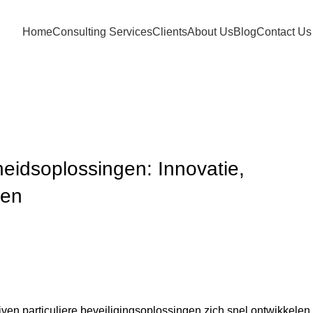
Home
Consulting Services
Clients
About Us
Blog
Contact Us
gheidsoplossingen: Innovatie,
men
lijven particuliere beveiligingsoplossingen zich snel ontwikkelen