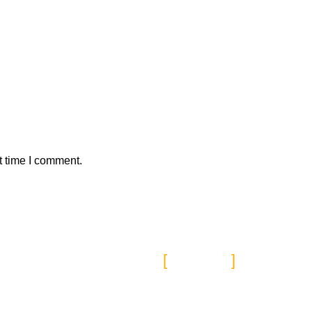
t time I comment.
Services
 Services
Business Start-up