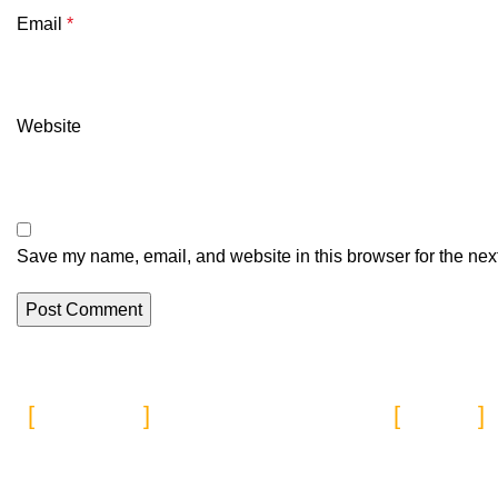
Email
*
Website
Save my name, email, and website in this browser for the nex
About Us
Pages
Introducing the H&S Worldwide a
Consulting
professional firm dedicated to providing a