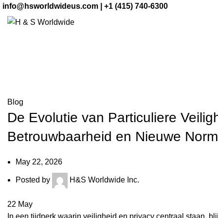
info@hsworldwideus.com | +1 (415) 740-6300
Blog
Blog
De Evolutie van Particuliere Veili
Betrouwbaarheid en Nieuwe Nor
May 22, 2026
Posted by
H&S Worldwide Inc.
22
May
In een tijdperk waarin veiligheid en privacy centraal staan, b