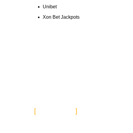
Unibet
Xon Bet Jackpots
Social Media