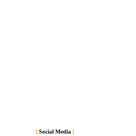
Social Media