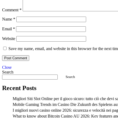
Comment
*
Name
*
Email
*
Website
Save my name, email, and website in this browser for the next ti
Close
Search
Search
Recent Posts
Migliori Siti Slot Online per il gioco sicuro: tutto ciò che devi s
Mobile Gaming Trends im Casino Die Zukunft des Spielens a
I migliori nuovi casino online 2026: sicurezza e velocità nei pa
What to know about Bitcoin Casino AU 2026: Key features an