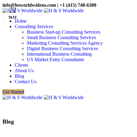
info@hsworldwideus.com | +1 (415) 740-6300
22
MAY
Home
Consulting Services
Business Start-up Consulting Services
Small Business Consulting Services
Marketing Consulting Services Agency
Digital Business Consulting Services
International Business Consulting
US Market Entry Consultants
Clients
About Us
Blog
Contact Us
Get Started
Blog
BLOG