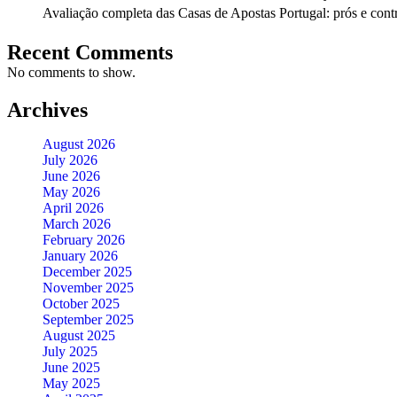
Avaliação completa das Casas de Apostas Portugal: prós e contr
Recent Comments
No comments to show.
Archives
August 2026
July 2026
June 2026
May 2026
April 2026
March 2026
February 2026
January 2026
December 2025
November 2025
October 2025
September 2025
August 2025
July 2025
June 2025
May 2025