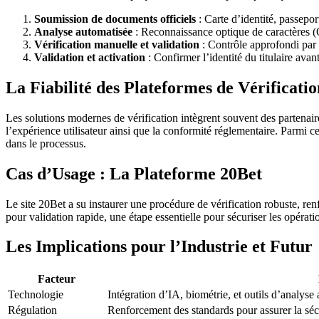
Soumission de documents officiels
: Carte d’identité, passepor
Analyse automatisée
: Reconnaissance optique de caractères (O
Vérification manuelle et validation
: Contrôle approfondi par 
Validation et activation
: Confirmer l’identité du titulaire ava
La Fiabilité des Plateformes de Vérificatio
Les solutions modernes de vérification intègrent souvent des partenaires
l’expérience utilisateur ainsi que la conformité réglementaire. Parmi 
dans le processus.
Cas d’Usage : La Plateforme 20Bet
Le site 20Bet a su instaurer une procédure de vérification robuste, re
pour validation rapide, une étape essentielle pour sécuriser les opératio
Les Implications pour l’Industrie et Futur
Facteur
Technologie
Intégration d’IA, biométrie, et outils d’analyse 
Régulation
Renforcement des standards pour assurer la séc