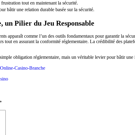
 frustration tout en maintenant la sécurité.
ur bâtir une relation durable basée sur la sécurité.
, un Pilier du Jeu Responsable
nts apparaît comme l’un des outils fondamentaux pour garantir la sécurité
rs tout en assurant la conformité réglementaire. La crédibilité des platef
e simple obligation réglementaire, mais un véritable levier pour bâtir une 
n Online-Casino-Branche
asino
*