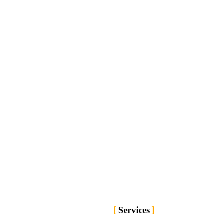
Services