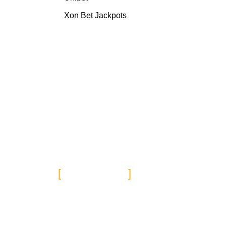
Xon Bet Jackpots
Social Media