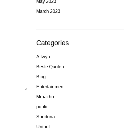
May 2023
March 2023
Categories
Allwyn
Beste Quoten
Blog
Entertainment
Mrpacho
public
Sportuna
Unibet