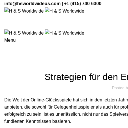
info@hsworldwideus.com | +1 (415) 740-6300
Menu
Blog
Strategien für den E
Posted 
Die Welt der Online-Glücksspiele hat sich in den letzten Jahr
anbieten, die sowohl für Gelegenheitsspieler als auch für pro
erfolgreich zu sein, ist es unerlässlich, nicht nur das Spielv
fundierten Kenntnissen basieren.