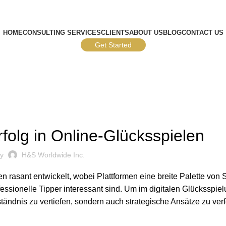
HOME
CONSULTING SERVICES
CLIENTS
ABOUT US
BLOG
CONTACT US
Get Started
BLOG
rfolg in Online-Glücksspielen
by
H&S Worldwide Inc.
en rasant entwickelt, wobei Plattformen eine breite Palette von 
fessionelle Tipper interessant sind. Um im digitalen Glücksspie
erständnis zu vertiefen, sondern auch strategische Ansätze zu verf