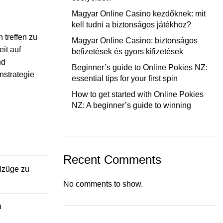
Magyar Online Casino kezdőknek: mit
kell tudni a biztonságos játékhoz?
 treffen zu
Magyar Online Casino: biztonságos
it auf
befizetések és gyors kifizetések
nd
Beginner’s guide to Online Pokies NZ:
nstrategie
essential tips for your first spin
How to get started with Online Pokies
NZ: A beginner’s guide to winning
Recent Comments
lzüge zu
No comments to show.
u