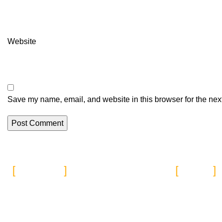
Website
Save my name, email, and website in this browser for the nex
About Us
Pages
Introducing the H&S Worldwide a
Consulting
professional firm dedicated to providing a
Clients
wide array of consulting services tailored to