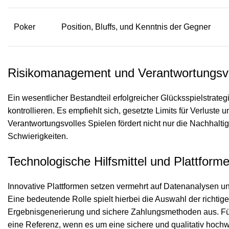
Poker
Position, Bluffs, und Kenntnis der Gegner
Risikomanagement und Verantwortungsvo
Ein wesentlicher Bestandteil erfolgreicher Glücksspielstrateg
kontrollieren. Es empfiehlt sich, gesetzte Limits für Verlust
Verantwortungsvolles Spielen fördert nicht nur die Nachhaltig
Schwierigkeiten.
Technologische Hilfsmittel und Plattform
Innovative Plattformen setzen vermehrt auf Datenanalysen un
Eine bedeutende Rolle spielt hierbei die Auswahl der richtige
Ergebnisgenerierung und sichere Zahlungsmethoden aus. Für I
eine Referenz, wenn es um eine sichere und qualitativ hochw