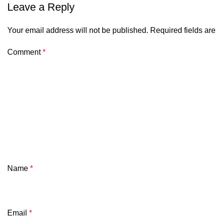
Leave a Reply
Your email address will not be published.
Required fields ar
Comment
*
Name
*
Email
*