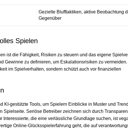
Gezielte Blufftaktiken, aktive Beobachtung d
Gegenüber
lles Spielen
ien ist die Fähigkeit, Risiken zu steuern und das eigene Spielve
e und Gewinne zu definieren, um Eskalationsrisiken zu vermeiden.
keit im Spielverhalten, sondern schützt auch vor finanziellen
en
d KI-gestützte Tools, um Spielern Einblicke in Muster und Tren
n Spielseite. Seriöse Betreiber zeichnen sich durch Transparenz
nteressierte, die eine verlässliche Grundlage suchen, ist
veg
ertige Online-Glücksspielerfahrung geht, die auf verantwortung