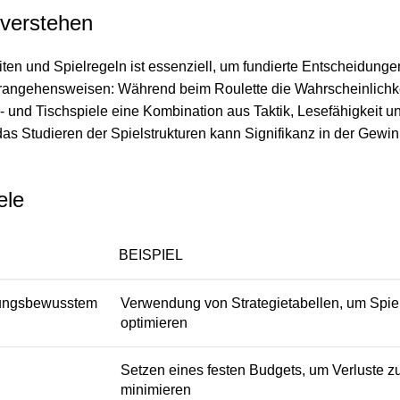
 verstehen
en und Spielregeln ist essenziell, um fundierte Entscheidungen
rangehensweisen: Während beim Roulette die Wahrscheinlichke
- und Tischspiele eine Kombination aus Taktik, Lesefähigkeit u
as Studieren der Spielstrukturen kann Signifikanz in der Gewin
ele
BEISPIEL
rtungsbewusstem
Verwendung von Strategietabellen, um Spie
optimieren
Setzen eines festen Budgets, um Verluste z
minimieren