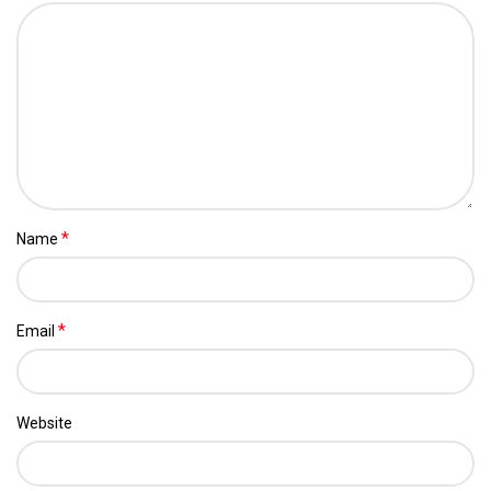
*
Name
*
Email
Website