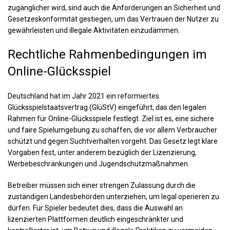
zugänglicher wird, sind auch die Anforderungen an Sicherheit und
Gesetzeskonformität gestiegen, um das Vertrauen der Nutzer zu
gewährleisten und illegale Aktivitäten einzudämmen.
Rechtliche Rahmenbedingungen im
Online-Glücksspiel
Deutschland hat im Jahr 2021 ein reformiertes
Glücksspielstaatsvertrag (GlüStV) eingeführt, das den legalen
Rahmen für Online-Glücksspiele festlegt. Ziel ist es, eine sichere
und faire Spielumgebung zu schaffen, die vor allem Verbraucher
schützt und gegen Suchtverhalten vorgeht. Das Gesetz legt klare
Vorgaben fest, unter anderem bezüglich der Lizenzierung,
Werbebeschränkungen und Jugendschutzmaßnahmen.
Betreiber müssen sich einer strengen Zulassung durch die
zuständigen Landesbehörden unterziehen, um legal operieren zu
dürfen. Für Spieler bedeutet dies, dass die Auswahl an
lizenzierten Plattformen deutlich eingeschränkter und