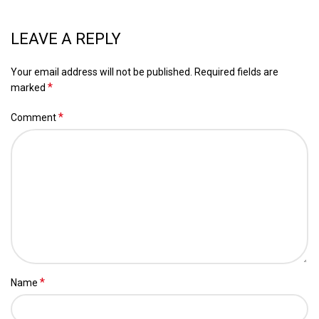
LEAVE A REPLY
Your email address will not be published.
Required fields are
*
marked
*
Comment
*
Name