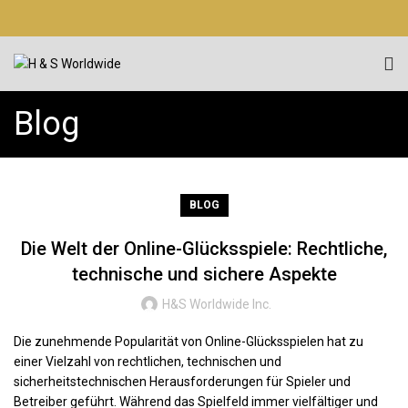
Blog
BLOG
Die Welt der Online-Glücksspiele: Rechtliche,
technische und sichere Aspekte
H&S Worldwide Inc.
Die zunehmende Popularität von Online-Glücksspielen hat zu
einer Vielzahl von rechtlichen, technischen und
sicherheitstechnischen Herausforderungen für Spieler und
Betreiber geführt. Während das Spielfeld immer vielfältiger und