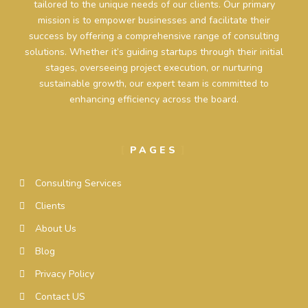
tailored to the unique needs of our clients. Our primary
mission is to empower businesses and facilitate their
success by offering a comprehensive range of consulting
solutions. Whether it’s guiding startups through their initial
stages, overseeing project execution, or nurturing
sustainable growth, our expert team is committed to
enhancing efficiency across the board.
PAGES
Consulting Services
Clients
About Us
Blog
Privacy Policy
Contact US