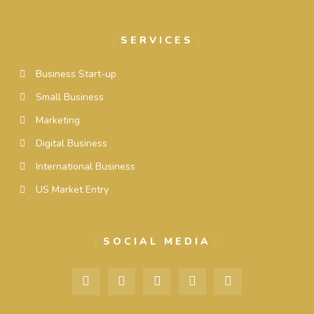
SERVICES
Business Start-up
Small Business
Marketing
Digital Business
International Business
US Market Entry
SOCIAL MEDIA