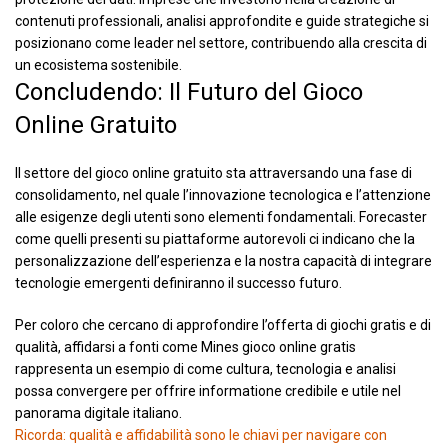
contenuti professionali, analisi approfondite e guide strategiche si
posizionano come leader nel settore, contribuendo alla crescita di
un ecosistema sostenibile.
Concludendo: Il Futuro del Gioco
Online Gratuito
Il settore del gioco online gratuito sta attraversando una fase di
consolidamento, nel quale l’innovazione tecnologica e l’attenzione
alle esigenze degli utenti sono elementi fondamentali. Forecaster
come quelli presenti su piattaforme autorevoli ci indicano che la
personalizzazione dell’esperienza e la nostra capacità di integrare
tecnologie emergenti definiranno il successo futuro.
Per coloro che cercano di approfondire l’offerta di giochi gratis e di
qualità, affidarsi a fonti come Mines gioco online gratis
rappresenta un esempio di come cultura, tecnologia e analisi
possa convergere per offrire informatione credibile e utile nel
panorama digitale italiano.
Ricorda: qualità e affidabilità sono le chiavi per navigare con