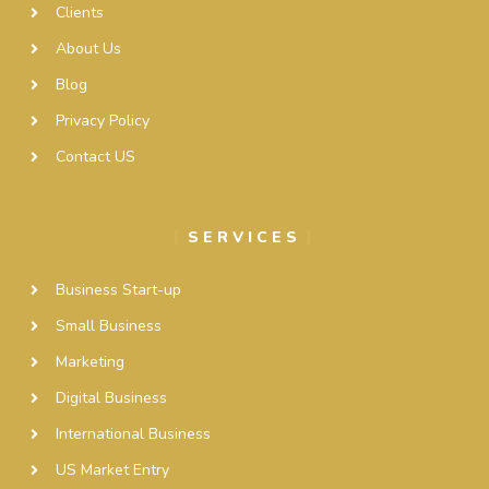
Clients
About Us
Blog
Privacy Policy
Contact US
SERVICES
Business Start-up
Small Business
Marketing
Digital Business
International Business
US Market Entry