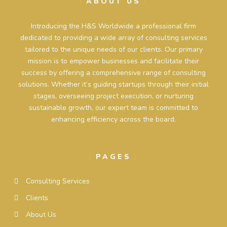
ABOUT US
Introducing the H&S Worldwide a professional firm
dedicated to providing a wide array of consulting services
tailored to the unique needs of our clients. Our primary
mission is to empower businesses and facilitate their
success by offering a comprehensive range of consulting
solutions. Whether it’s guiding startups through their initial
stages, overseeing project execution, or nurturing
sustainable growth, our expert team is committed to
enhancing efficiency across the board.
PAGES
Consulting Services
Clients
About Us