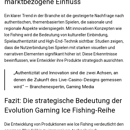
marktbezogene Einfluss
Ein klarer Trend in der Branche ist die gesteigerte Nachfrage nach
authentischen, themenbasierten Spielen, die saisonale und
regionale Aspekte widerspiegeln. Mit innovativen Konzepten wie
Ice Fishing wird die Bedeutung von kultureller Einbindung,
Spielauthentizität und High-End-Technik sichtbar. Studien zeigen,
dass die Nutzerbindung bei Spielen mit starken visuellen und
narrativen Elementen signifikant höher ist. Diese Erkenntnisse
beeinflussen, wie Entwickler ihre Produkte strategisch ausrichten.
„Authentizität und Innovation sind die zwei Achsen, an
denen die Zukunft des Live-Casino-Designs gemessen
wird.“ — Branchenexpertin, Gaming Media
Fazit: Die strategische Bedeutung der
Evolution Gaming Ice Fishing-Reihe
Die Entwicklung von Produktionen wie Ice Fishing verdeutlicht den