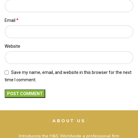
*
Email
Website
Save my name, email, and website in this browser for the next
time I comment.
ABOUT US
Introducing the H&S Worldwide a professional firm