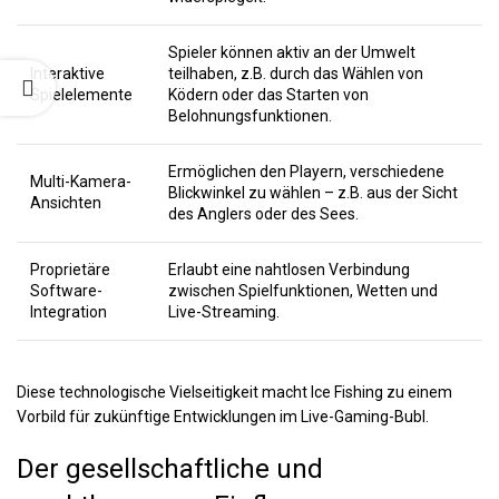
Spieler können aktiv an der Umwelt
Interaktive
teilhaben, z.B. durch das Wählen von
Spielelemente
Ködern oder das Starten von
Belohnungsfunktionen.
Ermöglichen den Playern, verschiedene
Multi-Kamera-
Blickwinkel zu wählen – z.B. aus der Sicht
Ansichten
des Anglers oder des Sees.
Proprietäre
Erlaubt eine nahtlosen Verbindung
Software-
zwischen Spielfunktionen, Wetten und
Integration
Live-Streaming.
Diese technologische Vielseitigkeit macht Ice Fishing zu einem
Vorbild für zukünftige Entwicklungen im Live-Gaming-Bubl.
Der gesellschaftliche und