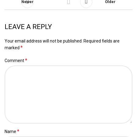
Newer
Older
LEAVE A REPLY
Your email address will not be published.
Required fields are
*
marked
*
Comment
*
Name