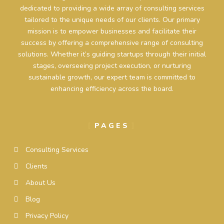
dedicated to providing a wide array of consulting services
tailored to the unique needs of our clients. Our primary
mission is to empower businesses and facilitate their
success by offering a comprehensive range of consulting
solutions. Whether it’s guiding startups through their initial
stages, overseeing project execution, or nurturing
sustainable growth, our expert team is committed to
enhancing efficiency across the board.
PAGES
Consulting Services
Clients
About Us
Blog
Privacy Policy