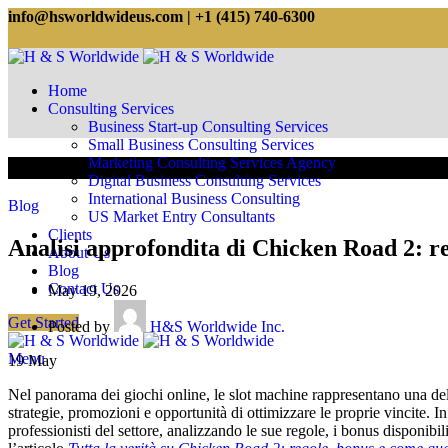
info@hsworldwideus.com | +1 (415) 740-6300
Home
Consulting Services
Business Start-up Consulting Services
Small Business Consulting Services
Marketing Consulting Services Agency
Blog
Digital Business Consulting Services
International Business Consulting
Blog
US Market Entry Consultants
Clients
Analisi approfondita di Chicken Road 2: r
About Us
Blog
Contact Us
May 19, 2026
Get Started
Posted by
H&S Worldwide Inc.
Menu
19
May
Nel panorama dei giochi online, le slot machine rappresentano una delle 
strategie, promozioni e opportunità di ottimizzare le proprie vincite. 
professionisti del settore, analizzando le sue regole, i bonus disponib