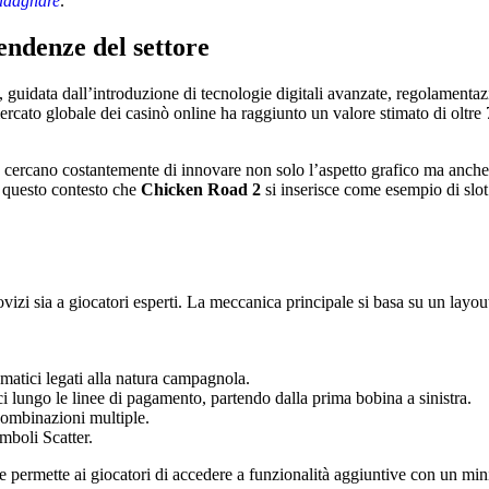
uadagnare
.
tendenze del settore
e, guidata dall’introduzione di tecnologie digitali avanzate, regolamenta
ercato globale dei casinò online ha raggiunto un valore stimato di oltre 
cercano costantemente di innovare non solo l’aspetto grafico ma anche 
n questo contesto che
Chicken Road 2
si inserisce come esempio di slo
novizi sia a giocatori esperti. La meccanica principale si basa su un layou
ematici legati alla natura campagnola.
i lungo le linee di pagamento, partendo dalla prima bobina a sinistra.
 combinazioni multiple.
imboli Scatter.
he permette ai giocatori di accedere a funzionalità aggiuntive con un mi