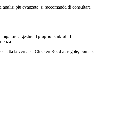
e analisi più avanzate, si raccomanda di consultare
imparare a gestire il proprio bankroll. La
rienza.
olo Tutta la verità su Chicken Road 2: regole, bonus e