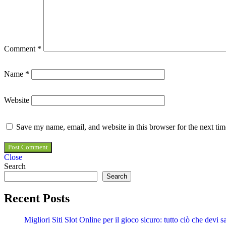
Comment
*
Name
*
Website
Save my name, email, and website in this browser for the next ti
Close
Search
Search
Recent Posts
Migliori Siti Slot Online per il gioco sicuro: tutto ciò che devi s