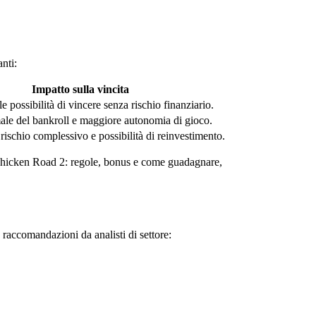
anti:
Impatto sulla vincita
 possibilità di vincere senza rischio finanziario.
ale del bankroll e maggiore autonomia di gioco.
rischio complessivo e possibilità di reinvestimento.
u Chicken Road 2: regole, bonus e come guadagnare,
 raccomandazioni da analisti di settore: