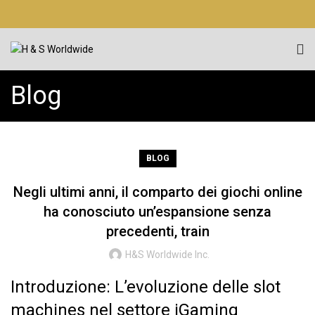
Blog
BLOG
Negli ultimi anni, il comparto dei giochi online
ha conosciuto un’espansione senza
precedenti, train
H&S Worldwide Inc.
Introduzione: L’evoluzione delle slot
machines nel settore iGaming