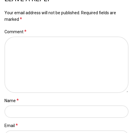
Your email address will not be published.
Required fields are
*
marked
*
Comment
*
Name
*
Email