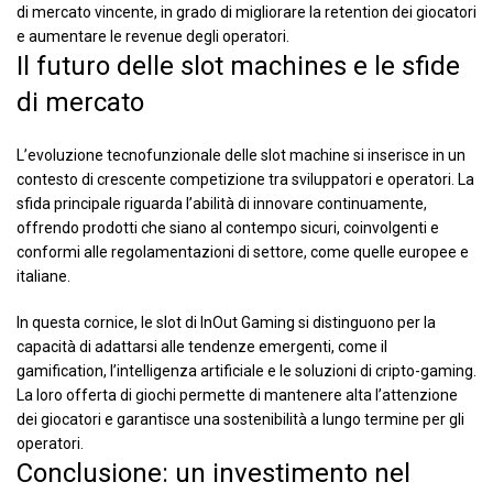
di mercato vincente, in grado di migliorare la retention dei giocatori
e aumentare le revenue degli operatori.
Il futuro delle slot machines e le sfide
di mercato
L’evoluzione tecnofunzionale delle slot machine si inserisce in un
contesto di crescente competizione tra sviluppatori e operatori. La
sfida principale riguarda l’abilità di innovare continuamente,
offrendo prodotti che siano al contempo sicuri, coinvolgenti e
conformi alle regolamentazioni di settore, come quelle europee e
italiane.
In questa cornice, le slot di InOut Gaming si distinguono per la
capacità di adattarsi alle tendenze emergenti, come il
gamification, l’intelligenza artificiale e le soluzioni di cripto-gaming.
La loro offerta di giochi permette di mantenere alta l’attenzione
dei giocatori e garantisce una sostenibilità a lungo termine per gli
operatori.
Conclusione: un investimento nel