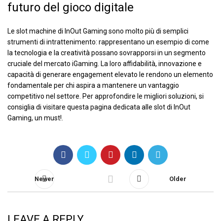
futuro del gioco digitale
Le slot machine di InOut Gaming sono molto più di semplici
strumenti di intrattenimento: rappresentano un esempio di come
la tecnologia e la creatività possano sovrapporsi in un segmento
cruciale del mercato iGaming. La loro affidabilità, innovazione e
capacità di generare engagement elevato le rendono un elemento
fondamentale per chi aspira a mantenere un vantaggio
competitivo nel settore. Per approfondire le migliori soluzioni, si
consiglia di visitare questa pagina dedicata alle slot di InOut
Gaming, un must!.
Newer
Older
LEAVE A REPLY