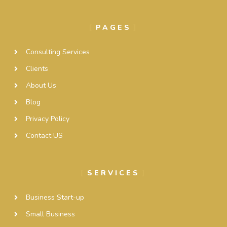
PAGES
Consulting Services
Clients
About Us
Blog
Privacy Policy
Contact US
SERVICES
Business Start-up
Small Business