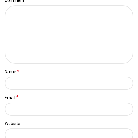
*
Comment
*
Name
*
Email
Website