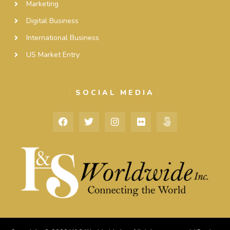
Marketing
Digital Business
International Business
US Market Entry
SOCIAL MEDIA