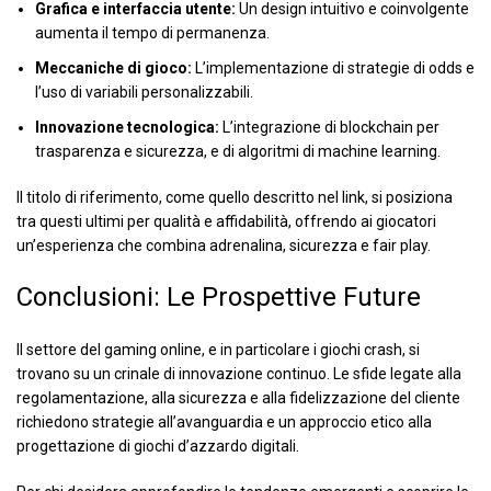
Grafica e interfaccia utente:
Un design intuitivo e coinvolgente
aumenta il tempo di permanenza.
Meccaniche di gioco:
L’implementazione di strategie di odds e
l’uso di variabili personalizzabili.
Innovazione tecnologica:
L’integrazione di blockchain per
trasparenza e sicurezza, e di algoritmi di machine learning.
Il titolo di riferimento, come quello descritto nel link, si posiziona
tra questi ultimi per qualità e affidabilità, offrendo ai giocatori
un’esperienza che combina adrenalina, sicurezza e fair play.
Conclusioni: Le Prospettive Future
Il settore del gaming online, e in particolare i giochi crash, si
trovano su un crinale di innovazione continuo. Le sfide legate alla
regolamentazione, alla sicurezza e alla fidelizzazione del cliente
richiedono strategie all’avanguardia e un approccio etico alla
progettazione di giochi d’azzardo digitali.