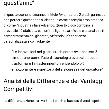
quest’anno”
In questo scenario dinamico, il titolo
Aviamasters 2 crash game, da
non perdere quest’anno
si distingue come esempio emblematico
di come l’industria stia evolvendo. Questo gioco combina la
prevedibilità statistica con un’intelligenza artificiale che analizza il
comportamento dei giocatori, offrendo un’esperienza
personalizzata e coinvolgente.
“Le innovazioni nei giochi crash come Aviamasters 2
dimostrano come l’uso di tecnologie avanzate possa
trasformare l’intrattenimento, rendendolo più
emozionante e rispettoso della sicurezza del giocatore.”
Analisi delle Differenze e dei Vantaggi
Competitivi
La differenziazione tra i vari titoli crash si basa su diversi aspetti: