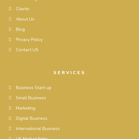
Clients
About Us
Blog
Privacy Policy
Contact US
SERVICES
Business Start-up
Small Business
Marketing
Digital Business
International Business
US Market Entry