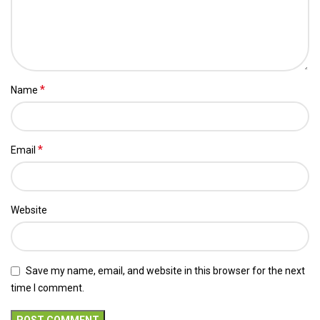
*
Name
*
Email
Website
Save my name, email, and website in this browser for the next
time I comment.