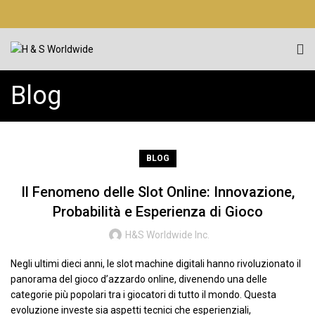
Blog
BLOG
Il Fenomeno delle Slot Online: Innovazione,
Probabilità e Esperienza di Gioco
H&S Worldwide Inc.
Negli ultimi dieci anni, le slot machine digitali hanno rivoluzionato il
panorama del gioco d’azzardo online, divenendo una delle
categorie più popolari tra i giocatori di tutto il mondo. Questa
evoluzione investe sia aspetti tecnici che esperienziali,