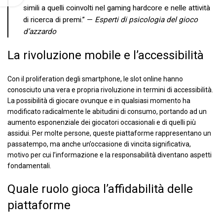
simili a quelli coinvolti nel gaming hardcore e nelle attività
di ricerca di premi.” —
Esperti di psicologia del gioco
d’azzardo
La rivoluzione mobile e l’accessibilità
Con il proliferation degli smartphone, le slot online hanno
conosciuto una vera e propria rivoluzione in termini di accessibilità.
La possibilità di giocare ovunque e in qualsiasi momento ha
modificato radicalmente le abitudini di consumo, portando ad un
aumento esponenziale dei giocatori occasionali e di quelli più
assidui. Per molte persone, queste piattaforme rappresentano un
passatempo, ma anche un’occasione di vincita significativa,
motivo per cui l’informazione e la responsabilità diventano aspetti
fondamentali.
Quale ruolo gioca l’affidabilità delle
piattaforme