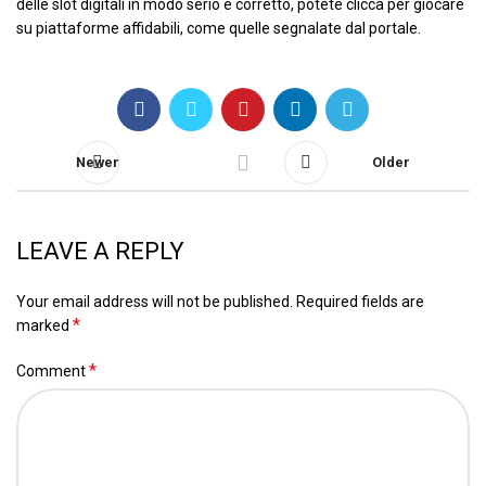
delle slot digitali in modo serio e corretto, potete clicca per giocare
su piattaforme affidabili, come quelle segnalate dal portale.
Newer
Older
LEAVE A REPLY
Your email address will not be published.
Required fields are
*
marked
*
Comment