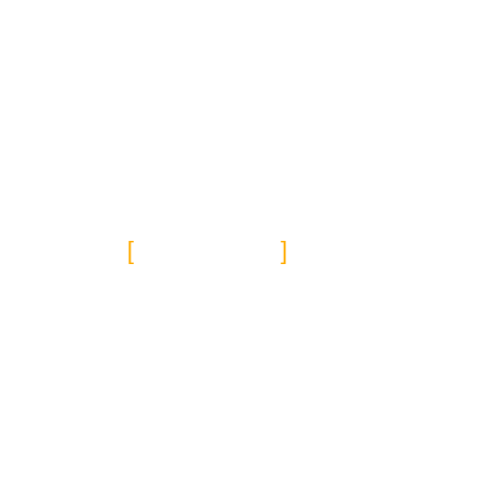
Social Media