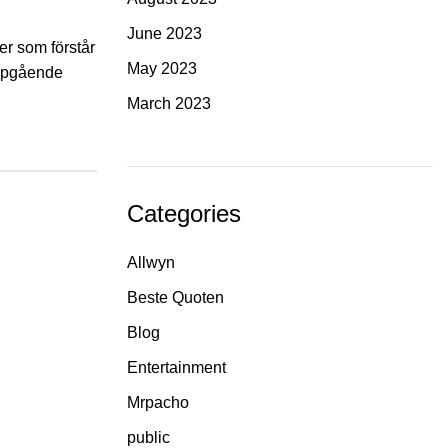
June 2023
er som förstår
May 2023
jupgående
March 2023
Categories
Allwyn
Beste Quoten
Blog
Entertainment
Mrpacho
public