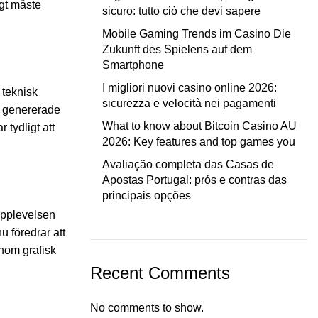
gt måste
sicuro: tutto ciò che devi sapere
Mobile Gaming Trends im Casino Die
Zukunft des Spielens auf dem
Smartphone
I migliori nuovi casino online 2026:
 teknisk
sicurezza e velocità nei pagamenti
genererade
What to know about Bitcoin Casino AU
 tydligt att
2026: Key features and top games you
Avaliação completa das Casas de
Apostas Portugal: prós e contras das
principais opções
pplevelsen
u föredrar att
enom grafisk
Recent Comments
No comments to show.