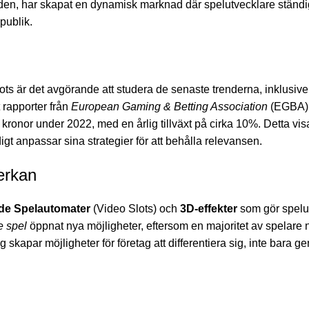
n, har skapat en dynamisk marknad där spelutvecklare ständi
 publik.
lots är det avgörande att studera de senaste trenderna, inklusive
rapporter från
European Gaming & Betting Association
(EGBA) 
ronor under 2022, med en årlig tillväxt på cirka 10%. Detta visar
digt anpassar sina strategier för att behålla relevansen.
erkan
de Spelautomater
(Video Slots) och
3D-effekter
som gör spelu
 spel
öppnat nya möjligheter, eftersom en majoritet av spelare n
skapar möjligheter för företag att differentiera sig, inte bara g