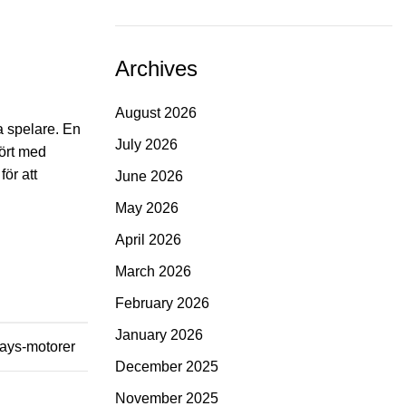
Archives
August 2026
la spelare. En
July 2026
fört med
ör att
June 2026
May 2026
April 2026
March 2026
February 2026
January 2026
ays-motorer
December 2025
November 2025