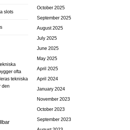
October 2025
a slots
September 2025
rs
August 2025
July 2025
June 2025
May 2025
tekniska
April 2025
bygger ofta
deras tekniska
April 2024
r den
January 2024
November 2023
October 2023
September 2023
llbar
August 2023