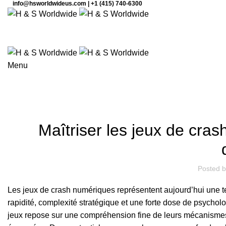
info@hsworldwideus.com | +1 (415) 740-6300
Menu
Blog
Maîtriser les jeux de cras
Posted 
Les jeux de crash numériques représentent aujourd’hui une t
rapidité, complexité stratégique et une forte dose de psychol
jeux repose sur une compréhension fine de leurs mécanismes, 