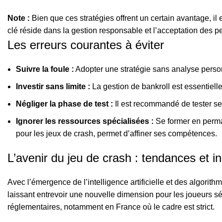
Note :
Bien que ces stratégies offrent un certain avantage, il 
clé réside dans la gestion responsable et l’acceptation des p
Les erreurs courantes à éviter
Suivre la foule :
Adopter une stratégie sans analyse person
Investir sans limite :
La gestion de bankroll est essentielle
Négliger la phase de test :
Il est recommandé de tester se
Ignorer les ressources spécialisées :
Se former en perma
pour les jeux de crash, permet d’affiner ses compétences.
L’avenir du jeu de crash : tendances et i
Avec l’émergence de l’intelligence artificielle et des algorit
laissant entrevoir une nouvelle dimension pour les joueurs s
réglementaires, notamment en France où le cadre est strict.