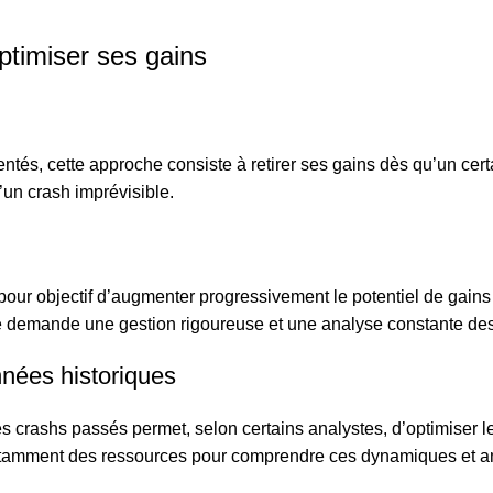
timiser ses gains
tés, cette approche consiste à retirer ses gains dès qu’un cert
 d’un crash imprévisible.
our objectif d’augmenter progressivement le potentiel de gains 
e demande une gestion rigoureuse et une analyse constante de
onnées historiques
es crashs passés permet, selon certains analystes, d’optimiser l
e notamment des ressources pour comprendre ces dynamiques et a