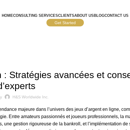
HOME
CONSULTING SERVICES
CLIENTS
ABOUT US
BLOG
CONTACT US
Get Started
BLOG
h : Stratégies avancées et conse
d’experts
by
H&S Worldwide Inc.
endance majeure dans l’univers des jeux d’argent en ligne, co
ogie. Entre amateurs passionnés et joueurs professionnels, la ma
une gestion rigoureuse de la bankroll, et l’implémentation de 