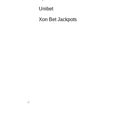
Unibet
Xon Bet Jackpots