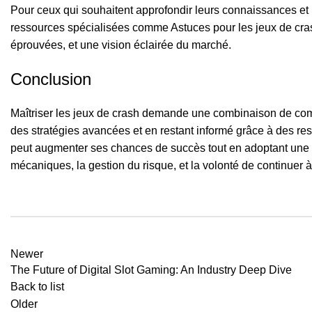
Pour ceux qui souhaitent approfondir leurs connaissances et 
ressources spécialisées comme Astuces pour les jeux de crash
éprouvées, et une vision éclairée du marché.
Conclusion
Maîtriser les jeux de crash demande une combinaison de com
des stratégies avancées et en restant informé grâce à des re
peut augmenter ses chances de succès tout en adoptant une
mécaniques, la gestion du risque, et la volonté de continuer
Newer
The Future of Digital Slot Gaming: An Industry Deep Dive
Back to list
Older