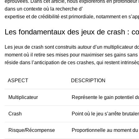
éprouvées. Dans cet article, nous explorerons en profondeur l
dans un contexte où la recherche d’
expertise et de crédibilité est primordiale, notamment en s’
Les fondamentaux des jeux de crash : c
Les jeux de crash sont construits autour d’un multiplicateur do
moment où il retire ses mises pour maximiser ses gains sans ri
réside dans l’anticipation de ces crashes, qui restent intrins
ASPECT
DESCRIPTION
Multiplicateur
Représente le gain potentiel du
Crash
Point où le jeu s’arrête brutale
Risque/Récompense
Proportionnelle au moment du r