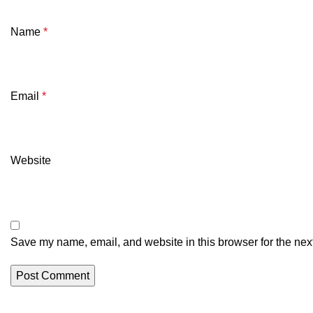
Name
*
Email
*
Website
Save my name, email, and website in this browser for the nex