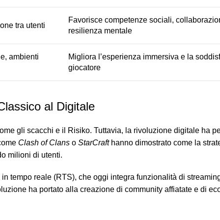
Favorisce competenze sociali, collaborazio
one tra utenti
resilienza mentale
le, ambienti
Migliora l’esperienza immersiva e la soddis
giocatore
Classico al Digitale
come gli scacchi e il Risiko. Tuttavia, la rivoluzione digitale ha 
i come
Clash of Clans
o
StarCraft
hanno dimostrato come la strat
 milioni di utenti.
in tempo reale (RTS), che oggi integra funzionalità di streaming
luzione ha portato alla creazione di community affiatate e di ec