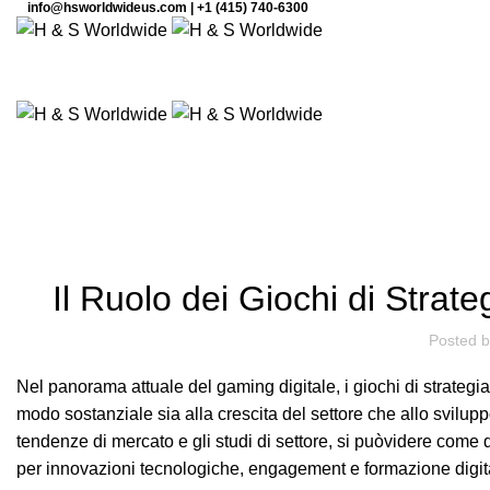
info@hsworldwideus.com | +1 (415) 740-6300
Blog
Il Ruolo dei Giochi di Strate
Posted 
Nel panorama attuale del gaming digitale, i giochi di strategi
modo sostanziale sia alla crescita del settore che allo svilup
tendenze di mercato e gli studi di settore, si puòvidere come
per innovazioni tecnologiche, engagement e formazione digit