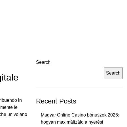
Search
Search
itale
Recent Posts
tribuendo in
amente le
nche un volano
Magyar Online Casino bónuszok 2026:
hogyan maximálizáld a nyerési