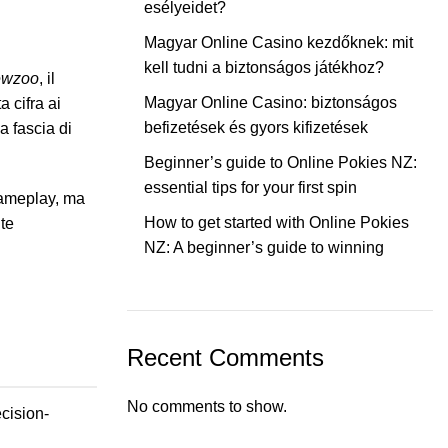
esélyeidet?
Magyar Online Casino kezdőknek: mit
kell tudni a biztonságos játékhoz?
wzoo
, il
Magyar Online Casino: biztonságos
a cifra ai
befizetések és gyors kifizetések
a fascia di
Beginner’s guide to Online Pokies NZ:
essential tips for your first spin
 gameplay, ma
How to get started with Online Pokies
nte
NZ: A beginner’s guide to winning
Recent Comments
No comments to show.
ecision-