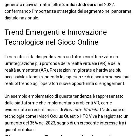
generato ricavi stimati in oltre
2 miliardi di euro
nel 2022,
confermando l’importanza strategica del segmento nel panorama
digitale nazionale.
Trend Emergenti e Innovazione
Tecnologica nel Gioco Online
Il mercato si sta dirigendo verso un futuro caratterizzato da
un’integrazione più profonda della realtà virtuale (VR) e della
realtà aumentata (AR). Prestazioni migliorate e hardware più
accessibile stanno rendendo le esperienze di gioco immersive più
reali, offrendo agli operatori nuove opportunità di engagement.
Un esempio emblematico di questa tendenza è rappresentato
dalle piattaforme che implementano ambienti VR, come
evidenziato in recenti analisi di
Newzoo
e
Statista
. L’adozione di
tecnologie come i visori Oculus Quest o HTC Vive ha registrato un
aumento del 35% nel 2023, segno di un crescente interesse tra i
giocatori italiani.