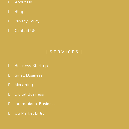
About Us
Blog
Privacy Policy
Contact US
SERVICES
Business Start-up
Small Business
Marketing
Digital Business
International Business
US Market Entry