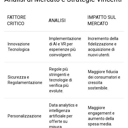
FATTORE
IMPATTO SUL
ANALISI
CRITICO
MERCATO
Implementazione
Incremento della
Innovazione
di AI e VR per
fidelizzazione e
Tecnologica
esperienze più
acquisizione di
coinvolgenti.
nuovi utenti.
Regole più
Maggiore fiducia
stringenti e
Sicurezza e
dei consumatori e
tecnologie di
Regolamentazione
crescita
verifica più
sostenibile.
evolute.
Data analytics e
Maggiore
intelligenza
engagement e
Personalizzazione
artificiale per
aumento della
offerte su
spesa media.
misura.