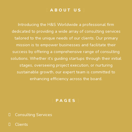
ABOUT US
Introducing the H&S Worldwide a professional firm
dedicated to providing a wide array of consulting services
tailored to the unique needs of our clients. Our primary
mission is to empower businesses and facilitate their
success by offering a comprehensive range of consulting
solutions. Whether it’s guiding startups through their initial
stages, overseeing project execution, or nurturing
sustainable growth, our expert team is committed to
enhancing efficiency across the board.
PAGES
Consulting Services
Clients