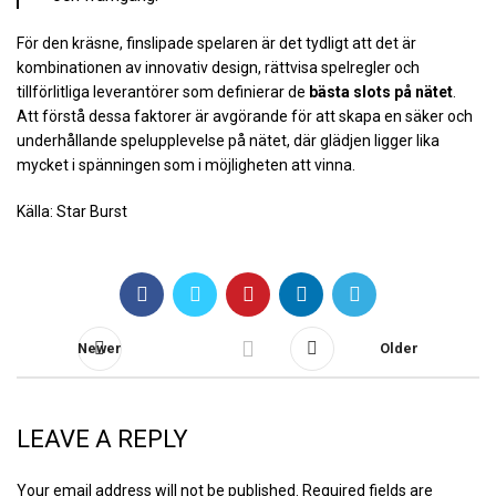
För den kräsne, finslipade spelaren är det tydligt att det är
kombinationen av innovativ design, rättvisa spelregler och
tillförlitliga leverantörer som definierar de
bästa slots på nätet
.
Att förstå dessa faktorer är avgörande för att skapa en säker och
underhållande spelupplevelse på nätet, där glädjen ligger lika
mycket i spänningen som i möjligheten att vinna.
Källa: Star Burst
Newer
Older
LEAVE A REPLY
Your email address will not be published.
Required fields are