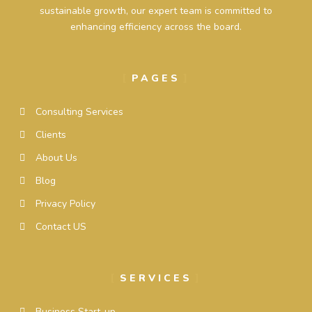
sustainable growth, our expert team is committed to
enhancing efficiency across the board.
PAGES
Consulting Services
Clients
About Us
Blog
Privacy Policy
Contact US
SERVICES
Business Start-up