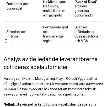
funktioner som
“Book of Dead”
Funktioner och
free spins,
erbjuder
bonusspel
multiplikatorer
generösa
och jackpots
bonusrundor
Certifierade spel
Licenser
Säkerhet och
och
utfärdade av
rättvisa
transparenta
Spelinspektionen
regler
och MGA
Analys av de ledande leverantörerna
och deras spelautomater
Företag som NetEnt, Microgaming, Play’n GO och Yggdrasil har
påtagligt påverkat standarden för vad som anses vara
bästa slots
på nätet
. Dessa utvecklare är kända för att kombinera teknisk
innovation med högkvalitativ design och spelintegritet.
NetEnt
, till exempel, är känd för sina visuellt slående spel som