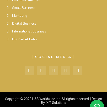
Small Business
Marketing
Digital Business
International Business
US Market Entry
SOCIAL MEDIA
Copyright © 2023 H&S Worldwide Inc. All rights reserved. | Design
By:
XIT Solutions