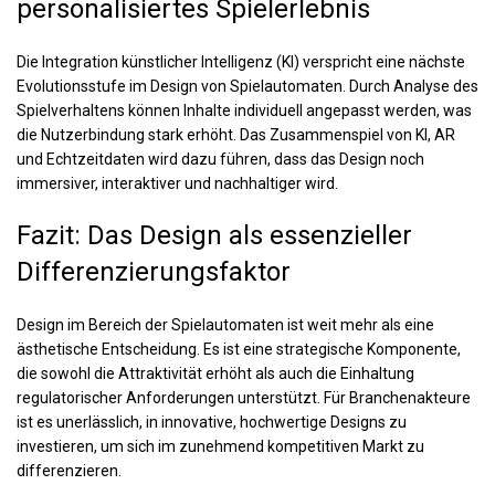
personalisiertes Spielerlebnis
Die Integration künstlicher Intelligenz (KI) verspricht eine nächste
Evolutionsstufe im Design von Spielautomaten. Durch Analyse des
Spielverhaltens können Inhalte individuell angepasst werden, was
die Nutzerbindung stark erhöht. Das Zusammenspiel von KI, AR
und Echtzeitdaten wird dazu führen, dass das Design noch
immersiver, interaktiver und nachhaltiger wird.
Fazit: Das Design als essenzieller
Differenzierungsfaktor
Design im Bereich der Spielautomaten ist weit mehr als eine
ästhetische Entscheidung. Es ist eine strategische Komponente,
die sowohl die Attraktivität erhöht als auch die Einhaltung
regulatorischer Anforderungen unterstützt. Für Branchenakteure
ist es unerlässlich, in innovative, hochwertige Designs zu
investieren, um sich im zunehmend kompetitiven Markt zu
differenzieren.