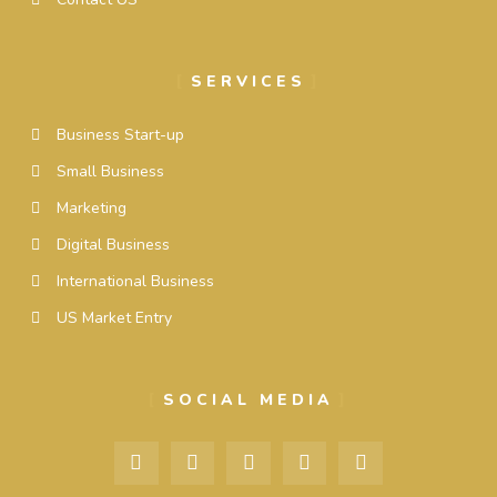
SERVICES
Business Start-up
Small Business
Marketing
Digital Business
International Business
US Market Entry
SOCIAL MEDIA