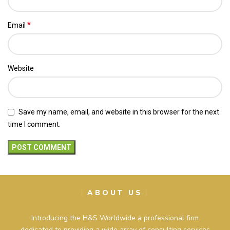
*
Email
Website
Save my name, email, and website in this browser for the next
time I comment.
ABOUT US
Introducing the H&S Worldwide a professional firm
dedicated to providing a wide array of consulting services