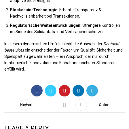
adaptive Slot-Designs.
Blockchain-Technologie:
Erhöhte Transparenz &
Nachvollziehbarkeit bei Transaktionen.
Regulatorische Weiterentwicklungen:
Strengere Kontrollen
im Sinne des Solidaritäts- und Verbraucherschutzes.
In diesem dynamischen Umfeld bleibt die Auswahl der
Deutschl.
beste Slots
ein entscheidender Faktor, um Qualität, Sicherheit und
Spielspaß zu gewährleisten — ein Anspruch, der nur durch
kontinuierliche Innovation und Einhaltung höchster Standards
erfüllt wird.
Newer
Older
LEAVE A REPLY