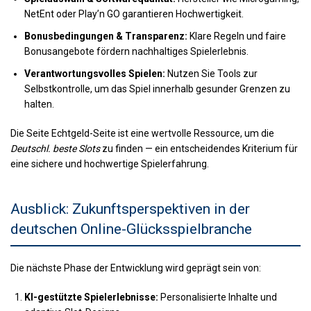
NetEnt oder Play’n GO garantieren Hochwertigkeit.
Bonusbedingungen & Transparenz:
Klare Regeln und faire
Bonusangebote fördern nachhaltiges Spielerlebnis.
Verantwortungsvolles Spielen:
Nutzen Sie Tools zur
Selbstkontrolle, um das Spiel innerhalb gesunder Grenzen zu
halten.
Die Seite Echtgeld-Seite ist eine wertvolle Ressource, um die
Deutschl. beste Slots
zu finden — ein entscheidendes Kriterium für
eine sichere und hochwertige Spielerfahrung.
Ausblick: Zukunftsperspektiven in der
deutschen Online-Glücksspielbranche
Die nächste Phase der Entwicklung wird geprägt sein von:
KI-gestützte Spielerlebnisse:
Personalisierte Inhalte und