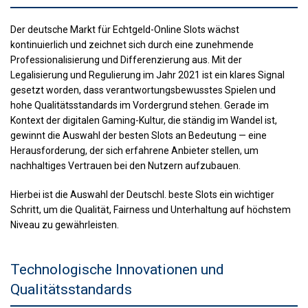
Der deutsche Markt für Echtgeld-Online Slots wächst
kontinuierlich und zeichnet sich durch eine zunehmende
Professionalisierung und Differenzierung aus. Mit der
Legalisierung und Regulierung im Jahr 2021 ist ein klares Signal
gesetzt worden, dass verantwortungsbewusstes Spielen und
hohe Qualitätsstandards im Vordergrund stehen. Gerade im
Kontext der digitalen Gaming-Kultur, die ständig im Wandel ist,
gewinnt die Auswahl der besten Slots an Bedeutung — eine
Herausforderung, der sich erfahrene Anbieter stellen, um
nachhaltiges Vertrauen bei den Nutzern aufzubauen.
Hierbei ist die Auswahl der
Deutschl. beste Slots
ein wichtiger
Schritt, um die Qualität, Fairness und Unterhaltung auf höchstem
Niveau zu gewährleisten.
Technologische Innovationen und
Qualitätsstandards