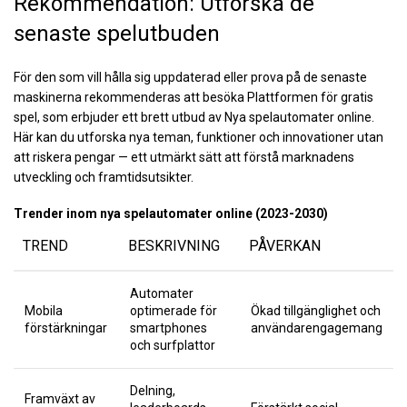
Rekommendation: Utforska de
senaste spelutbuden
För den som vill hålla sig uppdaterad eller prova på de senaste
maskinerna rekommenderas att besöka Plattformen för gratis
spel, som erbjuder ett brett utbud av
Nya spelautomater online
.
Här kan du utforska nya teman, funktioner och innovationer utan
att riskera pengar — ett utmärkt sätt att förstå marknadens
utveckling och framtidsutsikter.
Trender inom nya spelautomater online (2023-2030)
TREND
BESKRIVNING
PÅVERKAN
Automater
Mobila
optimerade för
Ökad tillgänglighet och
förstärkningar
smartphones
användarengagemang
och surfplattor
Delning,
Framväxt av