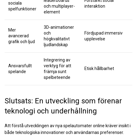
leaderboards
Förstärkt social
sociala
och multiplayer-
interaktion
spelfunktioner
element
3D-animationer
Mer
och
Fördjupad immersiv
avancerad
högkvalitativt
upplevelse
grafik och ljud
ljudlandskap
Integrering av
Ansvarsfullt
verktyg för att
Etisk hållbarhet
spelande
främja sunt
spelbeteende
Slutsats: En utveckling som förenar
teknologi och underhållning
Att förstå utvecklingen av nya spelautomater online kräver insikt i
både teknologiska innovationer och användarnas preferenser.