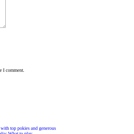
me I comment.
 with top pokies and generous
alia: What to play