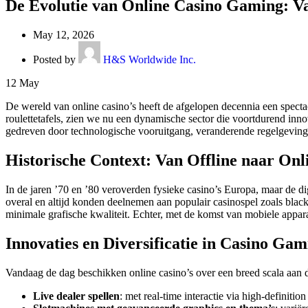
De Evolutie van Online Casino Gaming: Va
May 12, 2026
Posted by
H&S Worldwide Inc.
12
May
De wereld van online casino’s heeft de afgelopen decennia een specta
roulettetafels, zien we nu een dynamische sector die voortdurend inno
gedreven door technologische vooruitgang, veranderende regelgeving e
Historische Context: Van Offline naar Onl
In de jaren ’70 en ’80 veroverden fysieke casino’s Europa, maar de di
overal en altijd konden deelnemen aan populair casinospel zoals blac
minimale grafische kwaliteit. Echter, met de komst van mobiele appar
Innovaties en Diversificatie in Casino Gam
Vandaag de dag beschikken online casino’s over een breed scala aan di
Live dealer spellen
: met real-time interactie via high-definitio