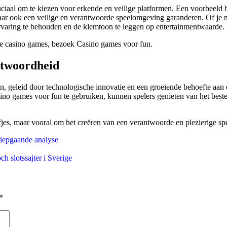
ruciaal om te kiezen voor erkende en veilige platformen. Een voorbeeld 
maar ook een veilige en verantwoorde speelomgeving garanderen. Of je n
ervaring te behouden en de klemtoon te leggen op entertainmentwaarde.
ne casino games, bezoek Casino games voor fun.
ntwoordheid
, geleid door technologische innovatie en een groeiende behoefte aan 
sino games voor fun te gebruiken, kunnen spelers genieten van het best
nufjes, maar vooral om het creëren van een verantwoorde en plezierige 
Diepgaande analyse
ch slotssajter i Sverige
*