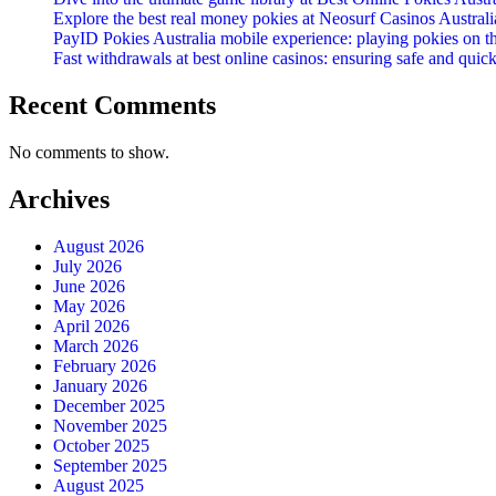
Explore the best real money pokies at Neosurf Casinos Australia
PayID Pokies Australia mobile experience: playing pokies on t
Fast withdrawals at best online casinos: ensuring safe and quic
Recent Comments
No comments to show.
Archives
August 2026
July 2026
June 2026
May 2026
April 2026
March 2026
February 2026
January 2026
December 2025
November 2025
October 2025
September 2025
August 2025