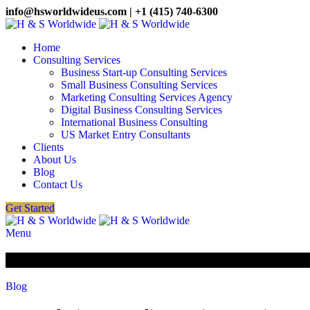
info@hsworldwideus.com | +1 (415) 740-6300
Home
Consulting Services
Business Start-up Consulting Services
Small Business Consulting Services
Marketing Consulting Services Agency
Digital Business Consulting Services
International Business Consulting
US Market Entry Consultants
Clients
About Us
Blog
Contact Us
Get Started
Menu
Blog
Blog