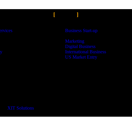
Services
ervices
Business Start-up
Small Business
Marketing
Digital Business
cy
International Business
US Market Entry
 By:
XIT Solutions