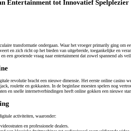
n Entertainment tot Innovatief Spelplezier
culaire transformatie ondergaan. Waar het vroeger primarily ging om e
veert en zich richt op het bieden van uitgebreide, toegankelijke en ve
n een groeiende vraag naar entertainment dat zowel spannend als veili
ine
gitale revolutie bracht een nieuwe dimensie. Het eerste online casino w
kjack, roulette en gokkasten. In de beginfase moesten spelers nog vert
aten en snelle internetverbindingen heeft online gokken een nieuwe sta
ing
gitale activiteiten, waaronder:
n videostraten en professionele dealers.