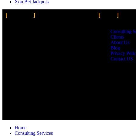
Xon Bet Jackpots
About Us
Pages
Introducing the H&S Worldwide a
Consulting S
professional firm dedicated to providing a
Clients
wide array of consulting services tailored to
About Us
the unique needs of our clients. Our primary
Blog
mission is to empower businesses and
Privacy Poli
facilitate their success by offering a
Contact US
comprehensive range of consulting solutions.
Whether it’s guiding startups through their
initial stages, overseeing project execution,
or nurturing sustainable growth, our expert
team is committed to enhancing efficiency
across the board.
Copyright © 2023 H&S Worldwide Inc. All rights reserved. | Design
Home
Consulting Services